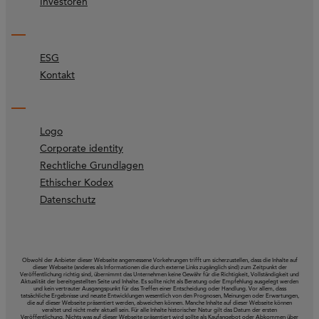
Investoren
ESG
Kontakt
Logo
Corporate identity
Rechtliche Grundlagen
Ethischer Kodex
Datenschutz
Obwohl der Anbieter dieser Webseite angemessene Vorkehrungen trifft um sicherzustellen, dass die Inhalte auf
dieser Webseite (anderes als Informationen die durch externe Links zugänglich sind) zum Zeitpunkt der
Veröffentlichung richtig sind, übernimmt das Unternehmen keine Gewähr für die Richtigkeit, Vollständigkeit und
Aktualität der bereitgestellten Seite und Inhalte. Es sollte nicht als Beratung oder Empfehlung ausgelegt werden
und kein vertrauter Ausgangspunkt für das Treffen einer Entscheidung oder Handlung. Vor allem, dass
tatsächliche Ergebnisse und neuste Entwicklungen wesentlich von den Prognosen, Meinungen oder Erwartungen,
die auf dieser Webseite präsentiert werden, abweichen können. Manche Inhalte auf dieser Webseite können
veraltet und nicht mehr aktuell sein. Für alle Inhalte historischer Natur gilt das Datum der ersten
Veröffentlichung. Nichts was auf dieser Webseite präsentiert wird sollte als Kaufangebot oder Abkommen über