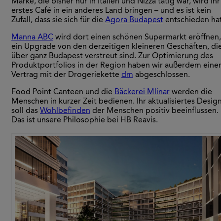
Marke, die bisher nur in Italien und Nizza tätig war, wird ihr
erstes Café in ein anderes Land bringen – und es ist kein
Zufall, dass sie sich für die
Agora Budapest
entschieden hat
Manna ABC
wird dort einen schönen Supermarkt eröffnen,
ein Upgrade von den derzeitigen kleineren Geschäften, di
über ganz Budapest verstreut sind. Zur Optimierung des
Produktportfolios in der Region haben wir außerdem eine
Vertrag mit der Drogeriekette
dm
abgeschlossen.
Food Point Canteen und die
Bäckerei Mlinar
werden die
Menschen in kurzer Zeit bedienen. Ihr aktualisiertes Desig
soll das
Wohlbefinden
der Menschen positiv beeinflussen.
Das ist unsere Philosophie bei HB Reavis.