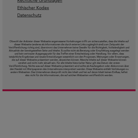
Rechtliche Grundlagen
Ethischer Kodex
Datenschutz
Obwohl der Anbieter dieser Webseite angemessene Vorkehrungen trifft um sicherzustellen, dass die Inhalte auf
dieser Webseite (anderes als Informationen die durch externe Links zugänglich sind) zum Zeitpunkt der
Veröffentlichung richtig sind, übernimmt das Unternehmen keine Gewähr für die Richtigkeit, Vollständigkeit und
Aktualität der bereitgestellten Seite und Inhalte. Es sollte nicht als Beratung oder Empfehlung ausgelegt werden
und kein vertrauter Ausgangspunkt für das Treffen einer Entscheidung oder Handlung. Vor allem, dass
tatsächliche Ergebnisse und neuste Entwicklungen wesentlich von den Prognosen, Meinungen oder Erwartungen,
die auf dieser Webseite präsentiert werden, abweichen können. Manche Inhalte auf dieser Webseite können
veraltet und nicht mehr aktuell sein. Für alle Inhalte historischer Natur gilt das Datum der ersten
Veröffentlichung. Nichts was auf dieser Webseite präsentiert wird sollte als Kaufangebot oder Abkommen über
den Handel mit Wertpapieren des Unternehmens interpretiert werden. Diese Webseite enthält Verlinkungen zu
andern Webseiten. Das Unternehmen überprüft nicht den Inhalt und hat auf deren Inhalt keinen Einfluss, haftet
also nicht für die Informationen, die auf solchen Webseiten veröffentlicht werden.