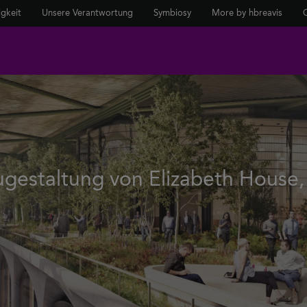
igkeit
Unsere Verantwortung
Symbiosy
More by hbreavis
ugestaltung von Elizabeth House,