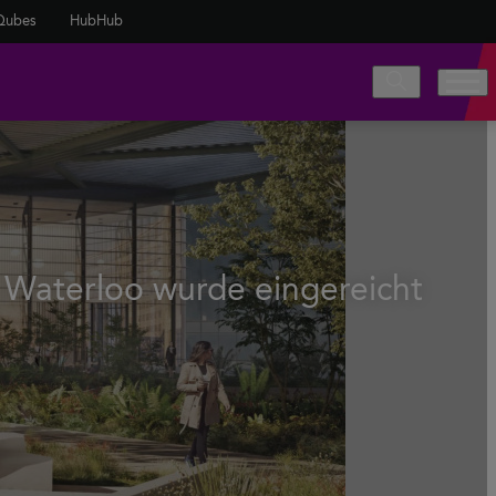
Qubes
HubHub
 Waterloo wurde eingereicht