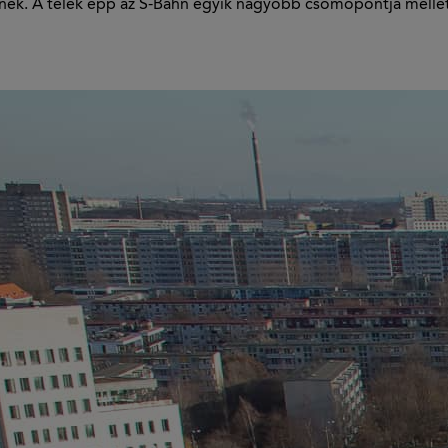
znek. A telek épp az S-Bahn egyik nagyobb csomópontja mellett