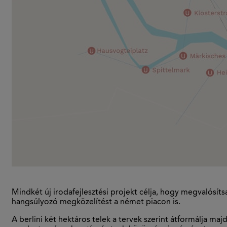
Mindkét új irodafejlesztési projekt célja, hogy megvalósíts
hangsúlyozó megközelítést a német piacon is.
A berlini két hektáros telek a tervek szerint átformálja maj