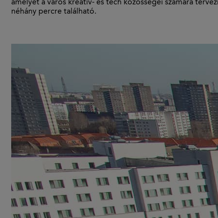
amelyet a város kreatív- és tech közösségei számára terve
néhány percre található.