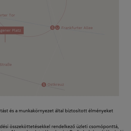
vitást és a munkakörnyezet által biztosított élményeket
kedési összeköttetésekkel rendelkező üzleti csomóponttá,