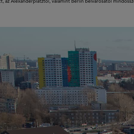
, az Alexanderplatztól, valamint Berlin belvárosától mindössz