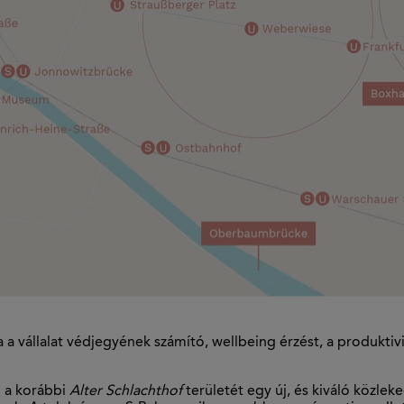
a a vállalat védjegyének számító, wellbeing érzést, a produkti
d a korábbi
Alter Schlachthof
területét egy új, és kiváló közle