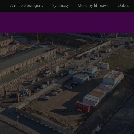
A mi felelősségünk
Symbiosy
More by hbreavis
Qubes