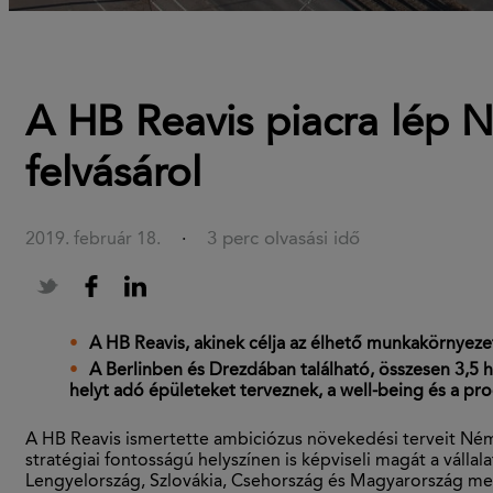
A HB Reavis piacra lép Né
felvásárol
3 perc olvasási idő
2019. február 18.
·
A HB Reavis, akinek célja az élhető munkakörnyezet l
A Berlinben és Drezdában található, összesen 3,5 
helyt adó épületeket terveznek, a well-being és a pr
A HB Reavis ismertette ambiciózus növekedési terveit Német
stratégiai fontosságú helyszínen is képviseli magát a válla
Lengyelország, Szlovákia, Csehország és Magyarország mel