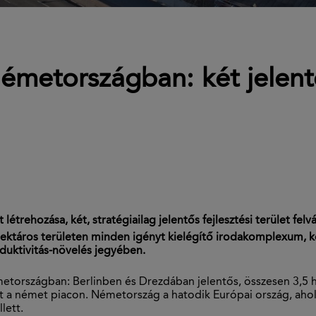
metországban: két jelentős 
étrehozása, két, stratégiailag jelentős fejlesztési terület felv
hektáros területen minden igényt kielégítő irodakomplexum, kö
oduktivitás-növelés jegyében.
országban: Berlinben és Drezdában jelentős, összesen 3,5 hektá
lat a német piacon. Németország a hatodik Európai ország, ahol
lett.