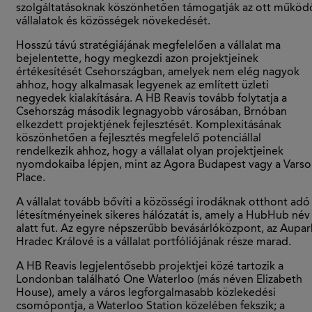
szolgáltatásoknak köszönhetően támogatják az ott működ
vállalatok és közösségek növekedését.
Hosszú távú stratégiájának megfelelően a vállalat ma
bejelentette, hogy megkezdi azon projektjeinek
értékesítését Csehországban, amelyek nem elég nagyok
ahhoz, hogy alkalmasak legyenek az említett üzleti
negyedek kialakítására. A HB Reavis tovább folytatja a
Csehország második legnagyobb városában, Brnóban
elkezdett projektjének fejlesztését. Komplexitásának
köszönhetően a fejlesztés megfelelő potenciállal
rendelkezik ahhoz, hogy a vállalat olyan projektjeinek
nyomdokaiba lépjen, mint az Agora Budapest vagy a Varso
Place.
A vállalat tovább bővíti a közösségi irodáknak otthont adó
létesítményeinek sikeres hálózatát is, amely a HubHub név
alatt fut. Az egyre népszerűbb bevásárlóközpont, az Aupar
Hradec Králové is a vállalat portfóliójának része marad.
A HB Reavis legjelentősebb projektjei közé tartozik a
Londonban található One Waterloo (más néven Elizabeth
House), amely a város legforgalmasabb közlekedési
csomópontja, a Waterloo Station közelében fekszik; a