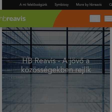
A mi felelősségünk
Symbiosy
More by hbreavis
Q
HB Reavis - A jövő a
közösségekben rejlik