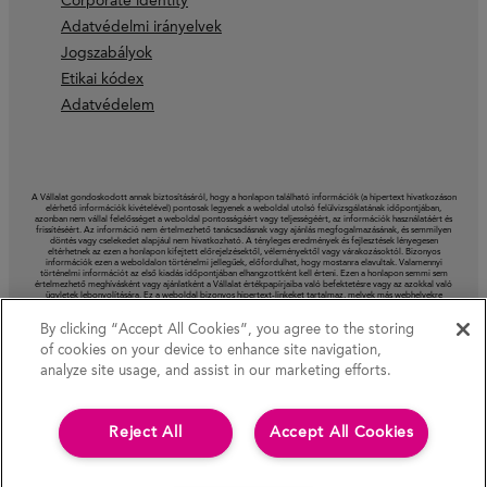
Corporate identity
Adatvédelmi irányelvek
Jogszabályok
Etikai kódex
Adatvédelem
A Vállalat gondoskodott annak biztosításáról, hogy a honlapon található információk (a hipertext hivatkozáson
elérhető információk kivételével) pontosak legyenek a weboldal utolsó felülvizsgálatának időpontjában,
azonban nem vállal felelősséget a weboldal pontosságáért vagy teljességéért, az információk használatáért és
frissítéséért. Az információ nem értelmezhető tanácsadásnak vagy ajánlás megfogalmazásának, és semmilyen
döntés vagy cselekedet alapjául nem hivatkozható. A tényleges eredmények és fejlesztések lényegesen
eltérhetnek az ezen a honlapon kifejtett előrejelzésektől, véleményektől vagy várakozásoktól. Bizonyos
információk ezen a weboldalon történelmi jellegűek, előfordulhat, hogy mostanra elavultak. Valamennyi
történelmi információt az első kiadás időpontjában elhangzottként kell érteni. Ezen a honlapon semmi sem
értelmezhető meghívásként vagy ajánlatként a Vállalat értékpapírjaiba való befektetésre vagy az azokkal való
ügyletek lebonyolítására. Ez a weboldal bizonyos hipertext-linkeket tartalmaz, melyek más webhelyekre
mutatnak. A Vállalat ezeket nem vizsgálta felül, nem vállal értük semmilyen felelősséget és nem vonható
felelősségre ezeken a weboldalakon található információ és vélemények kapcsán.
By clicking “Accept All Cookies”, you agree to the storing
of cookies on your device to enhance site navigation,
analyze site usage, and assist in our marketing efforts.
Reject All
Accept All Cookies