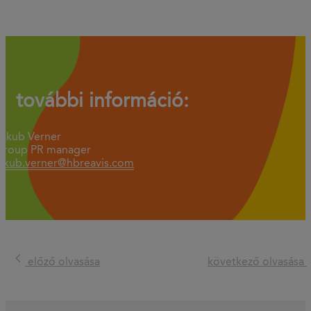
további információ:
Jakub Verner
Group PR manager
jakub.verner@hbreavis.com
előző olvasása
következő olvasása