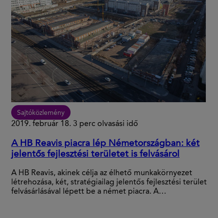
Sajtóközlemény
2019. február 18.
3 perc olvasási idő
A HB Reavis piacra lép Németországban: két
jelentős fejlesztési területet is felvásárol
A HB Reavis, akinek célja az élhető munkakörnyezet
létrehozása, két, stratégiailag jelentős fejlesztési terület
felvásárlásával lépett be a német piacra. A…