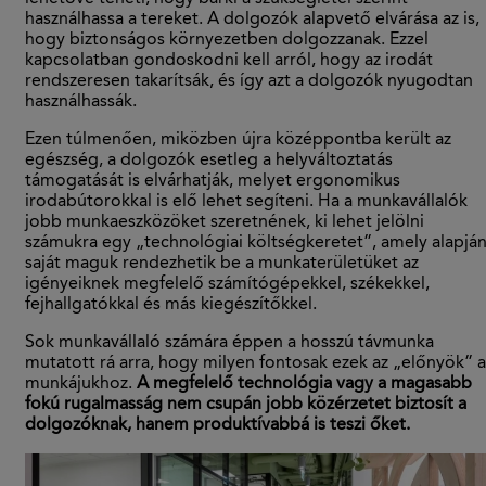
használhassa a tereket. A dolgozók alapvető elvárása az is,
hogy biztonságos környezetben dolgozzanak. Ezzel
kapcsolatban gondoskodni kell arról, hogy az irodát
rendszeresen takarítsák, és így azt a dolgozók nyugodtan
használhassák.
Ezen túlmenően, miközben újra középpontba került az
egészség, a dolgozók esetleg a helyváltoztatás
támogatását is elvárhatják, melyet ergonomikus
irodabútorokkal is elő lehet segíteni. Ha a munkavállalók
jobb munkaeszközöket szeretnének, ki lehet jelölni
számukra egy „technológiai költségkeretet”, amely alapjá
saját maguk rendezhetik be a munkaterületüket az
igényeiknek megfelelő számítógépekkel, székekkel,
fejhallgatókkal és más kiegészítőkkel.
Sok munkavállaló számára éppen a hosszú távmunka
mutatott rá arra, hogy milyen fontosak ezek az „előnyök” a
munkájukhoz.
A megfelelő technológia vagy a magasabb
fokú rugalmasság nem csupán jobb közérzetet biztosít a
dolgozóknak, hanem produktívabbá is teszi őket.