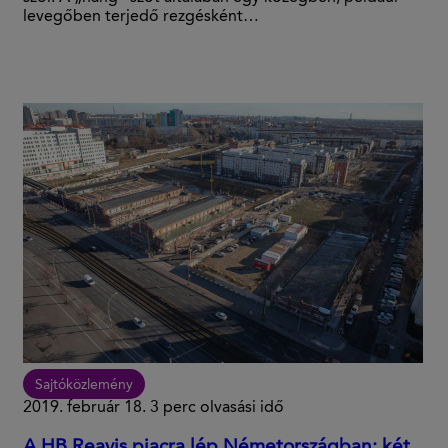
levegőben terjedő rezgésként…
Sajtóközlemény
2019. február 18.
3 perc olvasási idő
A HB Reavis piacra lép Németországban: két