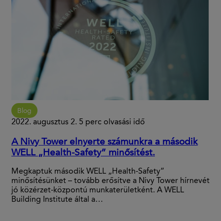
Blog
2022. augusztus 2.
5 perc olvasási idő
A Nivy Tower elnyerte számunkra a második
WELL „Health-Safety” minősítést.
Megkaptuk második WELL „Health-Safety”
minősítésünket – tovább erősítve a Nivy Tower hírnevét
jó közérzet-központú munkaterületként. A WELL
Building Institute által a…