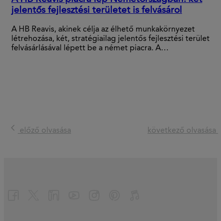
jelentős fejlesztési területet is felvásárol
A HB Reavis, akinek célja az élhető munkakörnyezet
létrehozása, két, stratégiailag jelentős fejlesztési terület
felvásárlásával lépett be a német piacra. A…
előző olvasása
következő olvasása