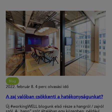
Blog
2022. február 8.
4 perc olvasási idő
A zaj valóban csökkenti a hatékonyságunkat?
Új #workingWELL blogunk első része a hangról / zajról
szól. A „hang” szót általában egy közegben, például