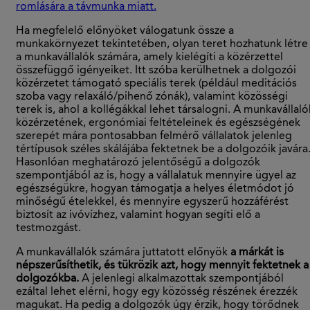
romlására a távmunka miatt.
Ha megfelelő előnyöket válogatunk össze a
munkakörnyezet tekintetében, olyan teret hozhatunk létre
a munkavállalók számára, amely kielégíti a közérzettel
összefüggő igényeiket. Itt szóba kerülhetnek a dolgozói
közérzetet támogató speciális terek (például meditációs
szoba vagy relaxáló/pihenő zónák), valamint közösségi
terek is, ahol a kollégákkal lehet társalogni. A munkavállaló
közérzetének, ergonómiai feltételeinek és egészségének
szerepét mára pontosabban felmérő vállalatok jelenleg
tértípusok széles skálájába fektetnek be a dolgozóik javára
Hasonlóan meghatározó jelentőségű a dolgozók
szempontjából az is, hogy a vállalatuk mennyire ügyel az
egészségükre, hogyan támogatja a helyes életmódot jó
minőségű ételekkel, és mennyire egyszerű hozzáférést
biztosít az ivóvízhez, valamint hogyan segíti elő a
testmozgást.
A munkavállalók számára juttatott előnyök
a márkát is
népszerűsíthetik, és tükrözik azt, hogy mennyit fektetnek a
dolgozókba.
A jelenlegi alkalmazottak szempontjából
ezáltal lehet elérni, hogy egy közösség részének érezzék
magukat. Ha pedig a dolgozók úgy érzik, hogy törődnek