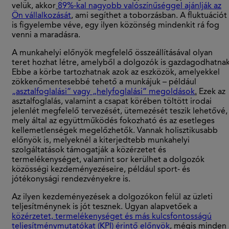
velük, akkor
89%-kal nagyobb valószínűséggel ajánlják az
Ön vállalkozását
, ami segíthet a toborzásban. A fluktuációt
is figyelembe véve, egy ilyen közönség mindenkit rá fog
venni a maradásra.
A munkahelyi előnyök megfelelő összeállításával olyan
teret hozhat létre, amelyből a dolgozók is gazdagodhatnak
Ebbe a körbe tartozhatnak azok az eszközök, amelyekkel
zökkenőmentesebbé tehető a munkájuk – például
„asztalfoglalási” vagy „helyfoglalási” megoldások
.
Ezek az
asztalfoglalás, valamint a csapat körében töltött irodai
jelenlét megfelelő tervezését, ütemezését teszik lehetővé,
mely által az együttműködés fokozható és az esetleges
kellemetlenségek megelőzhetők. Vannak holisztikusabb
előnyök is, melyeknél a kiterjedtebb munkahelyi
szolgáltatások támogatják a közérzetet és
termelékenységet, valamint sor kerülhet a dolgozók
közösségi kezdeményezéseire, például sport- és
jótékonysági rendezvényekre is.
Az ilyen kezdeményezések a dolgozókon felül az üzleti
teljesítménynek is jót tesznek. Ugyan alapvetőek a
közérzetet, termelékenységet és más kulcsfontosságú
teljesítménymutatókat (KPI) érintő előnyök
, mégis minden 