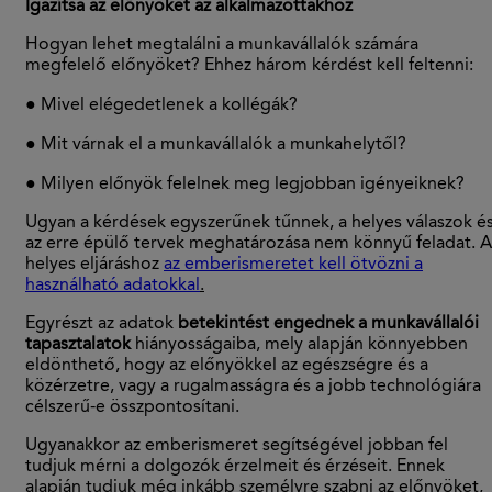
Igazítsa az előnyöket az alkalmazottakhoz
Hogyan lehet megtalálni a munkavállalók számára
megfelelő előnyöket? Ehhez három kérdést kell feltenni:
● Mivel elégedetlenek a kollégák?
● Mit várnak el a munkavállalók a munkahelytől?
● Milyen előnyök felelnek meg legjobban igényeiknek?
Ugyan a kérdések egyszerűnek tűnnek, a helyes válaszok é
az erre épülő tervek meghatározása nem könnyű feladat. A
helyes eljáráshoz
az emberismeretet kell ötvözni a
használható adatokkal
.
Egyrészt az adatok
betekintést engednek a munkavállalói
tapasztalatok
hiányosságaiba, mely alapján könnyebben
eldönthető, hogy az előnyökkel az egészségre és a
közérzetre, vagy a rugalmasságra és a jobb technológiára
célszerű-e összpontosítani.
Ugyanakkor az emberismeret segítségével jobban fel
tudjuk mérni a dolgozók érzelmeit és érzéseit. Ennek
alapján tudjuk még inkább személyre szabni az előnyöket,