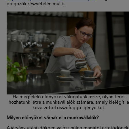
dolgozók részvételén múlik.
Ha megfelelő előnyöket válogatunk össze, olyan teret
hozhatunk létre a munkavállalók számára, amely kielégíti a
közérzettel összefüggő igényeiket.
Milyen előnyöket várnak el a munkavállalók?
A járvány utáni időkben valószínűleg magától értetődőnek