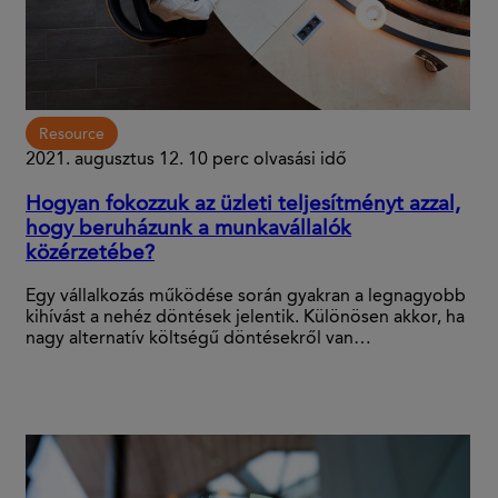
Resource
2021. augusztus 12.
10 perc olvasási idő
Hogyan fokozzuk az üzleti teljesítményt azzal,
hogy beruházunk a munkavállalók
közérzetébe?
Egy vállalkozás működése során gyakran a legnagyobb
kihívást a nehéz döntések jelentik. Különösen akkor, ha
nagy alternatív költségű döntésekről van…