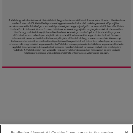
A Vállalat gondoskodott annak biztosításáról, hogy a honlapon található információk (a hipertext hivatkozáson
elérhető információk kivételével) pontosak legyenek a weboldal utolsó felülvizsgálatának időpontjában,
azonban nem vállal felelősséget a weboldal pontosságáért vagy teljességéért, az információk használatáért és
frissítéséért. Az információ nem értelmezhető tanácsadásnak vagy ajánlás megfogalmazásának, és semmilyen
döntés vagy cselekedet alapjául nem hivatkozható. A tényleges eredmények és fejlesztések lényegesen
eltérhetnek az ezen a honlapon kifejtett előrejelzésektől, véleményektől vagy várakozásoktól. Bizonyos
információk ezen a weboldalon történelmi jellegűek, előfordulhat, hogy mostanra elavultak. Valamennyi
történelmi információt az első kiadás időpontjában elhangzottként kell érteni. Ezen a honlapon semmi sem
értelmezhető meghívásként vagy ajánlatként a Vállalat értékpapírjaiba való befektetésre vagy az azokkal való
ügyletek lebonyolítására. Ez a weboldal bizonyos hipertext-linkeket tartalmaz, melyek más webhelyekre
mutatnak. A Vállalat ezeket nem vizsgálta felül, nem vállal értük semmilyen felelősséget és nem vonható
felelősségre ezeken a weboldalakon található információ és vélemények kapcsán.