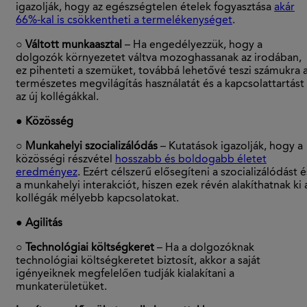
igazolják, hogy az egészségtelen ételek fogyasztása
akár
66%-kal is csökkentheti a termelékenységet
.
○ Váltott munkaasztal
– Ha engedélyezzük, hogy a
dolgozók környezetet váltva mozoghassanak az irodában,
ez pihenteti a szemüket, továbbá lehetővé teszi számukra 
természetes megvilágítás használatát és a kapcsolattartást
az új kollégákkal.
● Közösség
○ Munkahelyi szocializálódás
– Kutatások igazolják, hogy a
közösségi részvétel
hosszabb és boldogabb életet
eredményez
. Ezért célszerű elősegíteni a szocializálódást é
a munkahelyi interakciót, hiszen ezek révén alakíthatnak ki 
kollégák mélyebb kapcsolatokat.
●
Agilitás
○ Technológiai költségkeret
– Ha a dolgozóknak
technológiai költségkeretet biztosít, akkor a saját
igényeiknek megfelelően tudják kialakítani a
munkaterületüket.