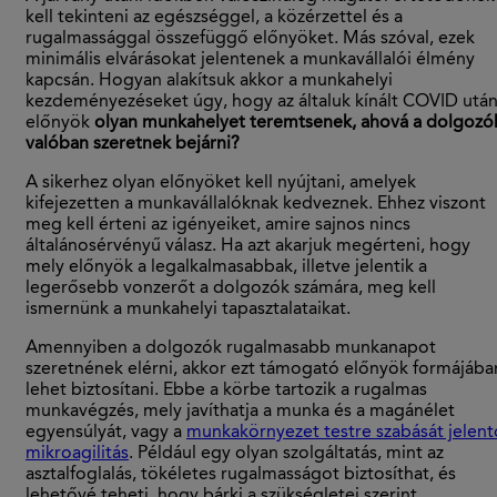
kell tekinteni az egészséggel, a közérzettel és a
rugalmassággal összefüggő előnyöket. Más szóval, ezek
minimális elvárásokat jelentenek a munkavállalói élmény
kapcsán. Hogyan alakítsuk akkor a munkahelyi
kezdeményezéseket úgy, hogy az általuk kínált COVID után
előnyök
olyan munkahelyet teremtsenek, ahová a dolgozó
valóban szeretnek bejárni?
A sikerhez olyan előnyöket kell nyújtani, amelyek
kifejezetten a munkavállalóknak kedveznek. Ehhez viszont
meg kell érteni az igényeiket, amire sajnos nincs
általánosérvényű válasz. Ha azt akarjuk megérteni, hogy
mely előnyök a legalkalmasabbak, illetve jelentik a
legerősebb vonzerőt a dolgozók számára, meg kell
ismernünk a munkahelyi tapasztalataikat.
Amennyiben a dolgozók rugalmasabb munkanapot
szeretnének elérni, akkor ezt támogató előnyök formájába
lehet biztosítani. Ebbe a körbe tartozik a rugalmas
munkavégzés, mely javíthatja a munka és a magánélet
egyensúlyát, vagy a
munkakörnyezet testre szabását jelent
mikroagilitás
. Például egy olyan szolgáltatás, mint az
asztalfoglalás, tökéletes rugalmasságot biztosíthat, és
lehetővé teheti, hogy bárki a szükségletei szerint