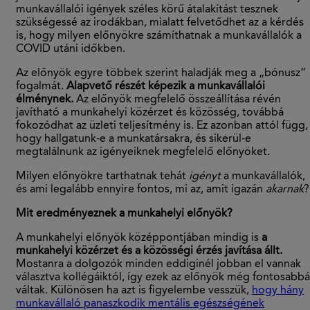
munkavállalói igények széles körű átalakítást tesznek
szükségessé az irodákban, mialatt felvetődhet az a kérdés
is, hogy milyen előnyökre számíthatnak a munkavállalók a
COVID utáni időkben.
Az előnyök egyre többek szerint haladják meg a „bónusz”
fogalmát.
Alapvető részét képezik a munkavállalói
élménynek.
Az előnyök megfelelő összeállítása révén
javítható a munkahelyi közérzet és közösség, továbbá
fokozódhat az üzleti teljesítmény is. Ez azonban attól függ,
hogy hallgatunk-e a munkatársakra, és sikerül-e
megtalálnunk az igényeiknek megfelelő előnyöket.
Milyen előnyökre tarthatnak tehát
igényt
a munkavállalók,
és ami legalább ennyire fontos, mi az, amit igazán
akarnak
?
Mit eredményeznek a munkahelyi előnyök?
A munkahelyi előnyök középpontjában mindig is
a
munkahelyi közérzet és a közösségi érzés javítása állt.
Mostanra a dolgozók minden eddiginél jobban el vannak
választva kollégáiktól, így ezek az előnyök még fontosabbá
váltak. Különösen ha azt is figyelembe vesszük,
hogy hány
munkavállaló panaszkodik mentális egészségének