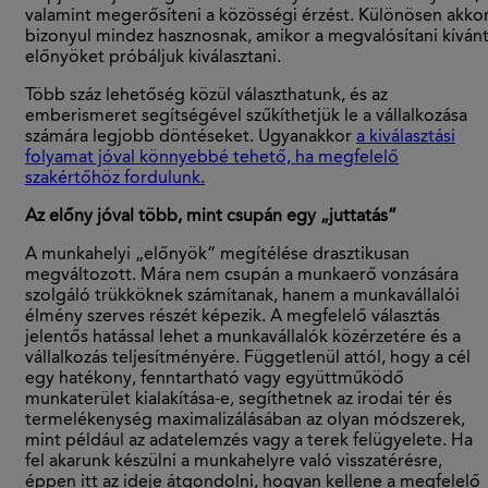
valamint megerősíteni a közösségi érzést. Különösen akko
bizonyul mindez hasznosnak, amikor a megvalósítani kíván
előnyöket próbáljuk kiválasztani.
Több száz lehetőség közül választhatunk, és az
emberismeret segítségével szűkíthetjük le a vállalkozása
számára legjobb döntéseket. Ugyanakkor
a kiválasztási
folyamat jóval könnyebbé tehető, ha megfelelő
szakértőhöz fordulunk
.
Az előny jóval több, mint csupán egy „juttatás”
A munkahelyi „előnyök” megítélése drasztikusan
megváltozott. Mára nem csupán a munkaerő vonzására
szolgáló trükköknek számítanak, hanem a munkavállalói
élmény szerves részét képezik. A megfelelő választás
jelentős hatással lehet a munkavállalók közérzetére és a
vállalkozás teljesítményére. Függetlenül attól, hogy a cél
egy hatékony, fenntartható vagy együttműködő
munkaterület kialakítása-e, segíthetnek az irodai tér és
termelékenység maximalizálásában az olyan módszerek,
mint például az adatelemzés vagy a terek felügyelete. Ha
fel akarunk készülni a munkahelyre való visszatérésre,
éppen itt az ideje átgondolni, hogyan kellene a megfelelő