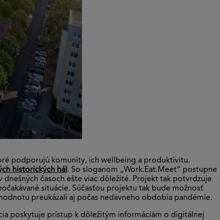
ré podporujú komunity, ich wellbeing a produktivitu.
ch historických hál
. So sloganom „Work.Eat.Meet“ postupne
 v dnešných časoch ešte viac dôležité. Projekt tak potvrdzuje
 neočakávané situácie. Súčasťou projektu tak bude možnosť
ú hodnotu preukázali aj počas nedávneho obdobia pandémie.
cia poskytuje prístup k dôležitým informáciám o digitálnej