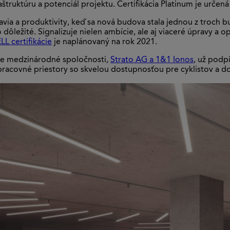
raštruktúru a potenciál projektu. Certifikácia Platinum je urče
ravia a produktivity, keď sa nová budova stala jednou z troch b
o dôležité. Signalizuje nielen ambície, ale aj viaceré úpravy a 
L certifikácie
je naplánovaný na rok 2021.
Dve medzinárodné spoločnosti,
Strato AG a 1&1 Ionos
, už podp
racovné priestory so skvelou dostupnosťou pre cyklistov a d