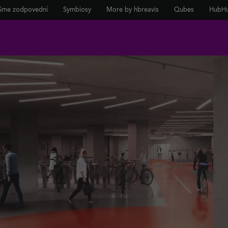
Sme zodpovední
Symbiosy
More by hbreavis
Qubes
HubH