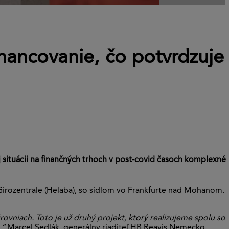
inancovanie, čo potvrdzuje
ej situácii na finančných trhoch v post-covid časoch komplexné
irozentrale (Helaba), so sídlom vo Frankfurte nad Mohanom.
ovniach. Toto je už druhý projekt, ktorý realizujeme spolu so
.“
Marcel Sedlák, generálny riaditeľ HB Reavis Nemecko.