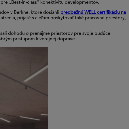
ná pre „Best-in-class“ konektivitu developmentov.
udov v Berlíne, ktoré dosiahli
predbežnú WELL certifikáciu na
opatrenia, prijaté s cieľom poskytovať také pracovné priestory,
ísali dohodu o prenájme priestorov pre svoje budúce
obrým prístupom k verejnej doprave.