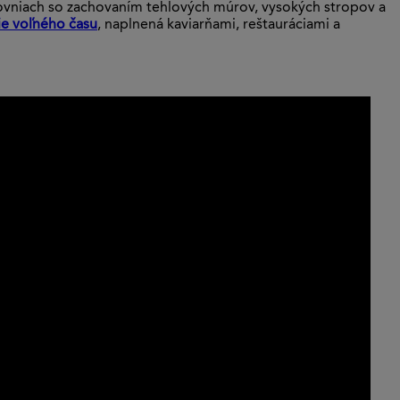
 úrovniach so zachovaním tehlových múrov, vysokých stropov a
ie voľného času
, naplnená kaviarňami, reštauráciami a