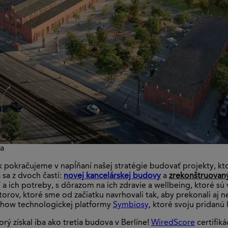
va
pokračujeme v napĺňaní našej stratégie budovať projekty, kto
 sa z dvoch častí:
novej kancelárskej budovy
a
zrekonštruovaný
 a ich potreby, s dôrazom na ich zdravie a wellbeing, ktoré sú
torov, ktoré sme od začiatku navrhovali tak, aby prekonali aj
w-how technologickej platformy
Symbiosy
, ktoré svoju pridan
torý získal iba ako tretia budova v Berlíne!
WiredScore
certifiká