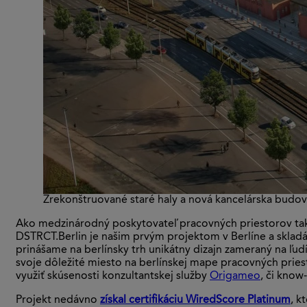
Zrekonštruované staré haly a nová kancelárska budo
Ako medzinárodný poskytovateľ pracovných priestorov tak 
DSTRCT.Berlin je našim prvým projektom v Berlíne a skladá
prinášame na berlínsky trh unikátny dizajn zameraný na ľudí
svoje dôležité miesto na berlínskej mape pracovných pries
využiť skúsenosti konzultantskej služby
Origameo
, či kno
Projekt nedávno
získal certifikáciu WiredScore Platinum
, k