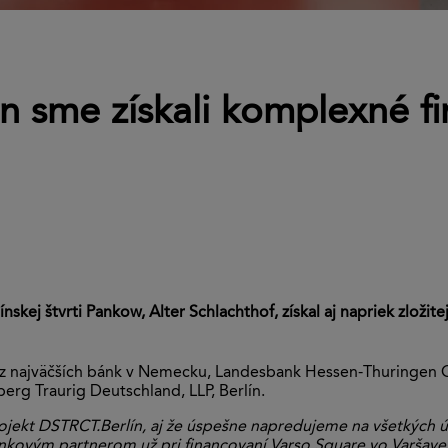
n sme získali komplexné f
kej štvrti Pankow, Alter Schlachthof, získal aj napriek zložit
 z najväčších bánk v Nemecku, Landesbank Hessen-Thuringen G
rg Traurig Deutschland, LLP, Berlín.
ojekt DSTRCT.Berlín, aj že úspešne napredujeme na všetkých úr
nkovým partnerom už pri financovaní Varso Square vo Varšave