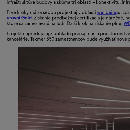
infraštruktúre budovy a skúma tri oblasti – konektivitu, inf
Prvé kroky má za sebou projekt aj v oblasti
wellbeing
u, zd
úrovni Gold
. Získanie predbežnej certifikácia je náročné, n
ktoré sa zameriavajú na ľudí. Ďalší krok na získanie plnej
WEL
Projekt napreduje aj z pohľadu prenajímania priestorov. 
kancelárie. Takmer 550 zamestnancov bude využívať nové p