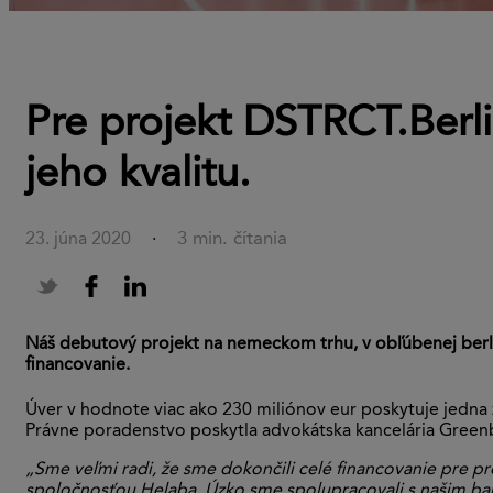
Pre projekt DSTRCT.Berli
jeho kvalitu.
3 min. čítania
23. júna 2020
·
Náš debutový projekt na nemeckom trhu, v obľúbenej berlíns
financovanie.
Úver v hodnote viac ako 230 miliónov eur poskytuje jedna
Právne poradenstvo poskytla advokátska kancelária Greenbe
„Sme veľmi radi, že sme dokončili celé financovanie pre pr
spoločnosťou Helaba. Úzko sme spolupracovali s našim ba