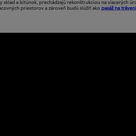
rálny sklad a bitúnok, prechádzajú rekonštrukciou na viacerých
racovných priestorov a zároveň budú slúžiť ako
pasáž na tráven