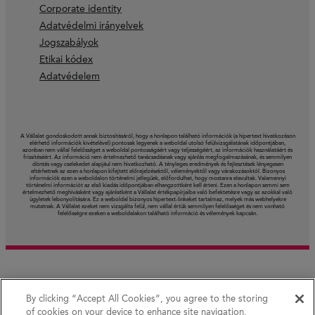
Corporate identity
Adatvédelmi irányelvek
Jogszabályok
Etikai kódex
Adatvédelem
A Vállalat gondoskodott annak biztosításáról, hogy a honlapon található információk (a hipertext hivatkozáson
elérhető információk kivételével) pontosak legyenek a weboldal utolsó felülvizsgálatának időpontjában,
azonban nem vállal felelősséget a weboldal pontosságáért vagy teljességéért, az információk használatáért és
frissítéséért. Az információ nem értelmezhető tanácsadásnak vagy ajánlás megfogalmazásának, és semmilyen
döntés vagy cselekedet alapjául nem hivatkozható. A tényleges eredmények és fejlesztések lényegesen
eltérhetnek az ezen a honlapon kifejtett előrejelzésektől, véleményektől vagy várakozásoktól. Bizonyos
információk ezen a weboldalon történelmi jellegűek, előfordulhat, hogy mostanra elavultak. Valamennyi
történelmi információt az első kiadás időpontjában elhangzottként kell érteni. Ezen a honlapon semmi sem
értelmezhető meghívásként vagy ajánlatként a Vállalat értékpapírjaiba való befektetésre vagy az azokkal való
ügyletek lebonyolítására. Ez a weboldal bizonyos hipertext-linkeket tartalmaz, melyek más webhelyekre
mutatnak. A Vállalat ezeket nem vizsgálta felül, nem vállal értük semmilyen felelősséget és nem vonható
felelősségre ezeken a weboldalakon található információ és vélemények kapcsán.
By clicking “Accept All Cookies”, you agree to the storing
of cookies on your device to enhance site navigation,