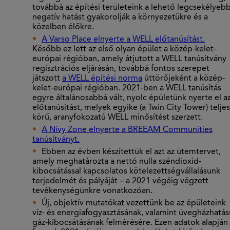
továbbá az építési területeink a lehető legcsekélyeb
negatív hatást gyakorolják a környezetükre és a
közelben élőkre.
A Varso Place elnyerte a WELL előtanúsítást.
Később ez lett az első olyan épület a közép-kelet-
európai régióban, amely átjutott a WELL tanúsítvány
regisztrációs eljárásán, továbbá fontos szerepet
játszott
a WELL építési norma
úttörőjeként a közép-
kelet-európai régióban. 2021-ben a WELL tanúsítás
egyre általánosabbá vált, nyolc épületünk nyerte el a
előtanúsítást, melyek egyike (a Twin City Tower) teljes
körű, aranyfokozatú WELL minősítést szerzett.
A Nivy Zone elnyerte a BREEAM Communities
tanúsítványt.
Ebben az évben készítettük el azt az ütemtervet,
amely meghatározta a nettó nulla széndioxid-
kibocsátással kapcsolatos kötelezettségvállalásunk
terjedelmét és pályáját – a 2021 végéig végzett
tevékenységünkre vonatkozóan.
Új, objektív mutatókat vezettünk be az épületeink
víz- és energiafogyasztásának, valamint üvegházhatás
gáz-kibocsátásának felmérésére. Ezen adatok alapján