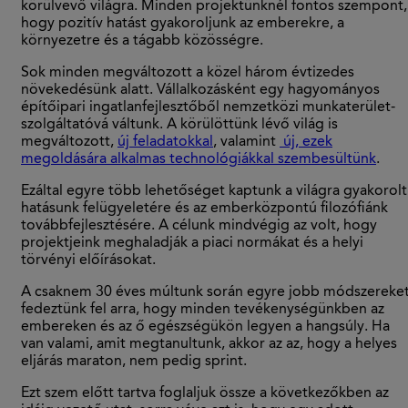
körülvevő világra. Minden projektünknél fontos szempont,
hogy pozitív hatást gyakoroljunk az emberekre, a
környezetre és a tágabb közösségre.
Sok minden megváltozott a közel három évtizedes
növekedésünk alatt. Vállalkozásként egy hagyományos
építőipari ingatlanfejlesztőből nemzetközi munkaterület-
szolgáltatóvá váltunk. A körülöttünk lévő világ is
megváltozott,
új feladatokkal
, valamint
új, ezek
megoldására alkalmas technológiákkal szembesültünk
.
Ezáltal egyre több lehetőséget kaptunk a világra gyakorolt
hatásunk felügyeletére és az emberközpontú filozófiánk
továbbfejlesztésére. A célunk mindvégig az volt, hogy
projektjeink meghaladják a piaci normákat és a helyi
törvényi előírásokat.
A csaknem 30 éves múltunk során egyre jobb módszereke
fedeztünk fel arra, hogy minden tevékenységünkben az
embereken és az ő egészségükön legyen a hangsúly. Ha
van valami, amit megtanultunk, akkor az az, hogy a helyes
eljárás maraton, nem pedig sprint.
Ezt szem előtt tartva foglaljuk össze a következőkben az