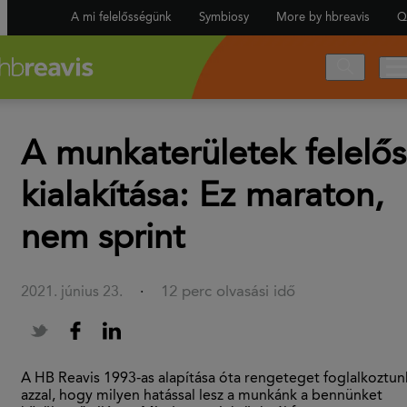
A mi felelősségünk
Symbiosy
More by hbreavis
Q
A munkaterületek felelős
kialakítása: Ez maraton,
nem sprint
12 perc olvasási idő
2021. június 23.
·
A HB Reavis 1993-as alapítása óta rengeteget foglalkoztun
azzal, hogy milyen hatással lesz a munkánk a bennünket