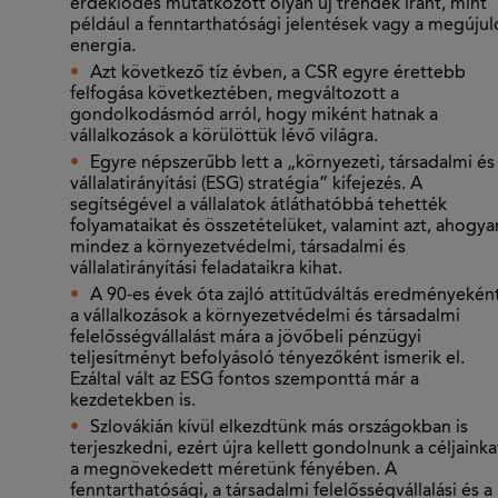
érdeklődés mutatkozott olyan új trendek iránt, mint
például a fenntarthatósági jelentések vagy a megújul
energia.
Azt következő tíz évben, a CSR egyre érettebb
felfogása következtében, megváltozott a
gondolkodásmód arról, hogy miként hatnak a
vállalkozások a körülöttük lévő világra.
Egyre népszerűbb lett a „környezeti, társadalmi és
vállalatirányítási (ESG) stratégia” kifejezés. A
segítségével a vállalatok átláthatóbbá tehették
folyamataikat és összetételüket, valamint azt, ahogya
mindez a környezetvédelmi, társadalmi és
vállalatirányítási feladataikra kihat.
A 90-es évek óta zajló attitűdváltás eredményekén
a vállalkozások a környezetvédelmi és társadalmi
felelősségvállalást mára a jövőbeli pénzügyi
teljesítményt befolyásoló tényezőként ismerik el.
Ezáltal vált az ESG fontos szemponttá már a
kezdetekben is.
Szlovákián kívül elkezdtünk más országokban is
terjeszkedni, ezért újra kellett gondolnunk a céljainka
a megnövekedett méretünk fényében. A
fenntarthatósági, a társadalmi felelősségvállalási és a