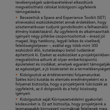
tevékenységek számbavételével elkezdtünk
megvalósítható célokat kidolgozni ügyfeleink
támogatására.
Bevezettük a Space and Experience Toolkit (SET)
elnevezésű eszközkészletet annak érdekében, hogy
szisztematikusan tudjunk gondolkodni a felhasználói
élmény kialakításáról. Az ügyfeleink és alkalmazottaik
igényeit négy pillérbe csoportosítottuk – érezd jól
magad, légy hatékony, legyél lelkes és viselkedj
felelősségteljesen –, ezáltal egy több mint 300
eszközből álló, kutatásalapú belső tudástárat
építettünk ki. Ezeket az eszközöket a projektjeinkben
megvalósítva adtunk át olyan emberközpontú
épületeket és irodákat, amelyek egyaránt támogatják
az egészséget, a jó közérzetet és a termelékenységet
Kidolgoztuk az értékteremtési folyamatunkat.
Széles körű kutatás és elemzés eredményeként ez a
folyamat biztosítja, hogy a projektjeink tükrözzék az
ügyfeleink, az ő dolgozóik és a helyi közösség
igényeit.
Kidolgoztuk saját Környezetvédelmi gyakorlati
kódexünket is. Ez azt biztosítja, hogy projektjeink a
legmagasabb környezeti normáknak feleljenek meg,