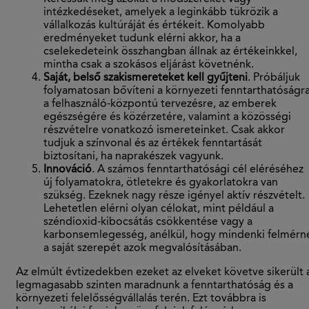
intézkedéseket, amelyek a leginkább tükrözik a
vállalkozás kultúráját és értékeit. Komolyabb
eredményeket tudunk elérni akkor, ha a
cselekedeteink összhangban állnak az értékeinkkel,
mintha csak a szokásos eljárást követnénk.
Saját, belső szakismereteket kell gyűjteni
. Próbáljuk
folyamatosan bővíteni a környezeti fenntarthatóságra
a felhasználó-központú tervezésre, az emberek
egészségére és közérzetére, valamint a közösségi
részvételre vonatkozó ismereteinket. Csak akkor
tudjuk a színvonal és az értékek fenntartását
biztosítani, ha naprakészek vagyunk.
Innováció
. A számos fenntarthatósági cél eléréséhez
új folyamatokra, ötletekre és gyakorlatokra van
szükség. Ezeknek nagy része igényel aktív részvételt.
Lehetetlen elérni olyan célokat, mint például a
széndioxid-kibocsátás csökkentése vagy a
karbonsemlegesség, anélkül, hogy mindenki felmérn
a saját szerepét azok megvalósításában.
Az elmúlt évtizedekben ezeket az elveket követve sikerült 
legmagasabb szinten maradnunk a fenntarthatóság és a
környezeti felelősségvállalás terén. Ezt továbbra is