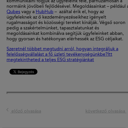
kommunikálni fogjuk az ügyfeleink felé, párhuzamosan a
normáink jövőbeli fejlődésével. Megoldásainkat – például 
Qubes
vagy a
HubHub
– azáltal érik el, hogy az
ügyfeleknek az ő kezdeményezéseikhez igényelt
rugalmasságot és közösségi tereket kínálják. Végső soron
pedig a szakértelmünket, tapasztalatunkat és
megoldásainkat kombinálva segítjük ügyfeleinket abban,
hogy gyorsan és hatékonyan elérhessék az ESG céljaikat.
Szeretnél többet megtudni arról, hogyan integráljuk a
felelősségvállalást a fő üzleti tevékenységünkbe?Itt
megtekintheted a teljes ESG stratégiánkat
előző olvasása
következő olvasása