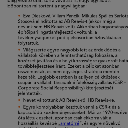
idáig vezető utat, sorra véve azt is, hogy egy adott
időpontban mi történt a nagyvilágban:
Eva Diesková, Viliam Pancik, Mikulas Spál és Sarlot
Stosová elindította az AB Reavis-t (ekkor még a
nevünk sem HB Reavis volt). Akkoriban hagyományos
építőipari ingatlanfejlesztők voltunk, a
tevékenységünket pedig elsősorban Szlovákiában
folytattuk.
Világszerte egyre nagyobb lett az érdeklődés a
vállalatok körében a fenntarthatóság fokozása, a
közérzet javítása és a helyi közösségre gyakorolt hatá
továbbfejlesztése iránt. Ezeket a célokat azonban
összemosták, és nem egységes stratégia mentén
kezelték. Legjobb esetben is az ilyen célkitűzések
csupán a vállalati társadalmi felelősségvállalás (CSR –
Corporate Social Responsibility) kiterjesztését
jelentették.
Nevet váltottunk AB Reavis-ről HB Reavis-re.
Egyre komolyabban kezdtük venni a CSR-t és a
kapcsolódó kezdeményezéseket. Már az 1970-es éve
óta láttuk ezeket, azonban csak ekkorra vált a
hozzáállás kevésbé „
amatőrré
”, és egyre növekvő