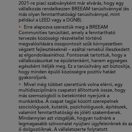
2021-re piaci szabványként már elvárás, hogy egy
vállalkozás rendelkezzen BREEAM tanúsítvánnyal (és
más olyan fenntarthatósági tanúsítvánnyal, mint
például a LEED vagy a DGNB).
Erre alapozva szereztük meg a BREEAM
Communities tanúsítást, amely a fenntartható
tervezés közösségi részvétellel történő
megvalósítására összpontosít szűk környezetben
végzett fejlesztéseknél – ezáltal remekül illeszkedett
az elgondolásainkhoz. Fontosnak tartottuk, hogy a
vállalkozásunkat ne épületenként, hanem egységes
egészként ítéljék meg. Ez a tanúsítvány azt biztosítja,
hogy minden épülő közösségre pozitív hatást
gyakoroljunk.
Mivel még többet szerettünk volna elérni, egy
multidiszciplináris csapatot állítottunk össze, hogy
más szemszögből is betekintést nyerjünk a
munkánkba. A csapat tagjai között szerepelnek
szociológusok, kutatók, pszichológusok, építészek,
valamint fenntarthatósági és jóléti szakemberek.
Mindannyian azt vizsgálják, hogyan tudnánk a
legmagasabb színvonalat nyújtani ügyfeleinknek és a
ő dolgozóiknak. A vállalatszerte folytatott