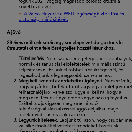
fogunk 2021 végéig magasabb célokat kitűzni a
következő évre.
A Varso elnyerte a WELL egészségbiztosítási és
biztonsági minősítését.
A jövő
28 éves múltunk során egy sor alapelvet dolgoztunk ki
útmutatásként a felelősségteljes hozzáállásunkhoz.
Túlteljesítés
. Nem szabad megelégedni jogszabályok
normák és tanúsítási előfeltételek minimális szintű
teljesítésével. Érjünk el többet a szükségesnél, és
ragaszkodjunk a legmagasabb színvonalhoz.
Meg kell ismerni az érdekeltek igényeit
. Nem számít,
hogy ügyfélről, befektetőről vagy egy épület jövőbel
felhasználójáról van-e szó, ügyelni kell rá, hogy a
megközelítésünk figyelembe vegye az ő igényeit is.
Ezáltal tudjuk igazán megismerni az ő
felelősségvállalással összefüggő céljaikat, majd
hatékonyabban reagálni azokra.
Legyünk hitelesek.
Lépjünk túl azon, hogy csupán má
vállalkozások által vezetett trendeket követünk.
Keressük meg azokat a módszereket vagy