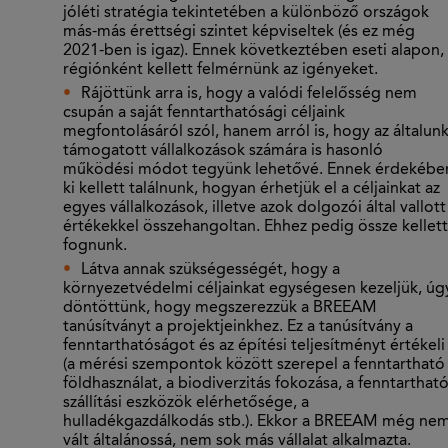
jóléti stratégia tekintetében a különböző országok
más-más érettségi szintet képviseltek (és ez még
2021-ben is igaz). Ennek következtében eseti alapon,
régiónként kellett felmérnünk az igényeket.
Rájöttünk arra is, hogy a valódi felelősség nem
csupán a saját fenntarthatósági céljaink
megfontolásáról szól, hanem arról is, hogy az általun
támogatott vállalkozások számára is hasonló
működési módot tegyünk lehetővé. Ennek érdekébe
ki kellett találnunk, hogyan érhetjük el a céljainkat az
egyes vállalkozások, illetve azok dolgozói által vallott
értékekkel összehangoltan. Ehhez pedig össze kellett
fognunk.
Látva annak szükségességét, hogy a
környezetvédelmi céljainkat egységesen kezeljük, úg
döntöttünk, hogy megszerezzük a BREEAM
tanúsítványt a projektjeinkhez. Ez a tanúsítvány a
fenntarthatóságot és az építési teljesítményt értékeli
(a mérési szempontok között szerepel a fenntartható
földhasználat, a biodiverzitás fokozása, a fenntarthat
szállítási eszközök elérhetősége, a
hulladékgazdálkodás stb.). Ekkor a BREEAM még ne
vált általánossá, nem sok más vállalat alkalmazta.