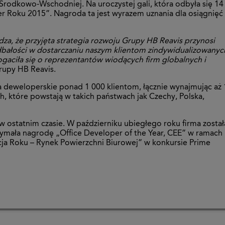
rodkowo-Wschodniej. Na uroczystej gali, która odbyła się 14
 Roku 2015”. Nagroda ta jest wyrazem uznania dla osiągnięć
za, że przyjęta strategia rozwoju Grupy HB Reavis przynosi
 dbałości w dostarczaniu naszym klientom zindywidualizowanyc
ogaciła się o reprezentantów wiodących firm globalnych i
rupy HB Reavis.
a deweloperskie ponad 1 000 klientom, łącznie wynajmując aż 
, które powstają w takich państwach jak Czechy, Polska,
ostatnim czasie. W październiku ubiegłego roku firma został
zymała nagrodę „Office Developer of the Year, CEE” w ramach
ja Roku – Rynek Powierzchni Biurowej” w konkursie Prime