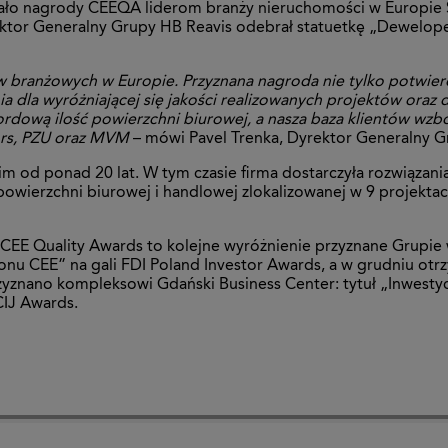
nało nagrody CEEQA liderom branży nieruchomości w Europie Ś
ktor Generalny Grupy HB Reavis odebrał statuetkę „Deweloper
 branżowych w Europie. Przyznana nagroda nie tylko potwierd
a dla wyróżniającej się jakości realizowanych projektów oraz
ordową ilość powierzchni biurowej, a nasza baza klientów wzb
ors, PZU oraz MVM
– mówi Pavel Trenka, Dyrektor Generalny G
 od ponad 20 lat. W tym czasie firma dostarczyła rozwiązani
wierzchni biurowej i handlowej zlokalizowanej w 9 projektach
E Quality Awards to kolejne wyróżnienie przyznane Grupie w 
nu CEE” na gali FDI Poland Investor Awards, a w grudniu otr
yznano kompleksowi Gdański Business Center: tytuł „Inwestyc
CIJ Awards.