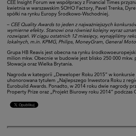
CEE Insight Forum we współpracy z Financial Times przyz
kwietnia w warszawskim SOHO Factory, Pavel Trenka, Dyre
spółki na rynku Europy Środkowo-Wschodniej.
–
CEE Quality Awards to jeden z najważniejszych konkursów
wymierne efekty. Stanowi ona również kolejny wyraz uznani
rozwiązań. W ciągu ostatnich 12 miesięcy, wynajęliśmy rek
lokalnych, m.in. KPMG, Philips, MoneyGram, General Mot
Grupa HB Reavis jest obecna na rynku środkowoeuropejskim
milion mkw. Obecnie w budowie jest blisko 250 000 mkw. po
Słowacja oraz Wielka Brytania.
Nagroda w kategorii „Deweloper Roku 2015” w konkursie CE
uhonorowana tytułem „Najlepszego Inwestora Roku z regio
Eurobuild Awards. Ponadto, w 2014 roku dwie nagrody prz
Property Prize oraz „Projekt Biurowy roku 2014” podczas 