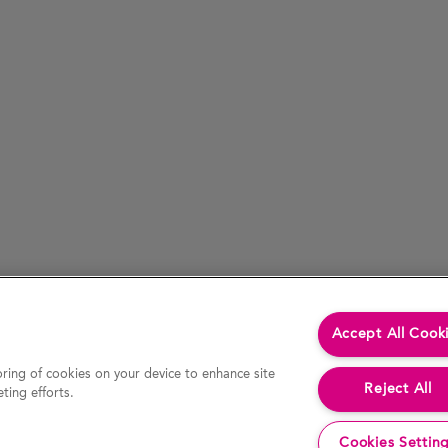
Accept All Cook
oring of cookies on your device to enhance site
Reject All
ting efforts.
Cookies Settin
inne niż informacje dostępne za pośrednictwem odnośników hipertekstowych) były rzetelne w chwili ostatniej aktualizacji strony