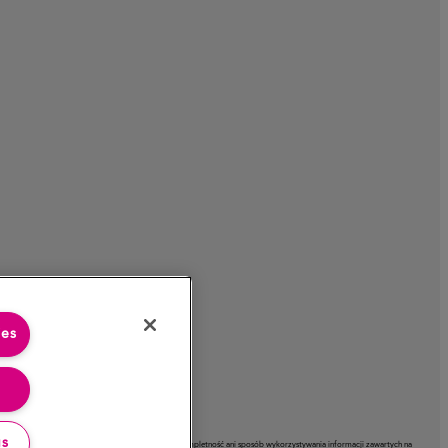
ies
gs
, Spółka nie ponosi odpowiedzialności za rzetelność, kompletność ani sposób wykorzystywania informacji zawartych na