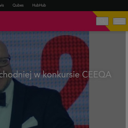
vis
Qubes
HubHub
chodniej w konkursie CEEQA