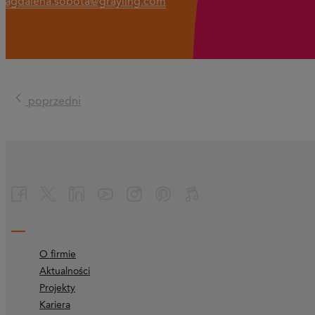
magdalena.sobota@grayling.com
poprzedni
O firmie
Aktualności
Projekty
Kariera