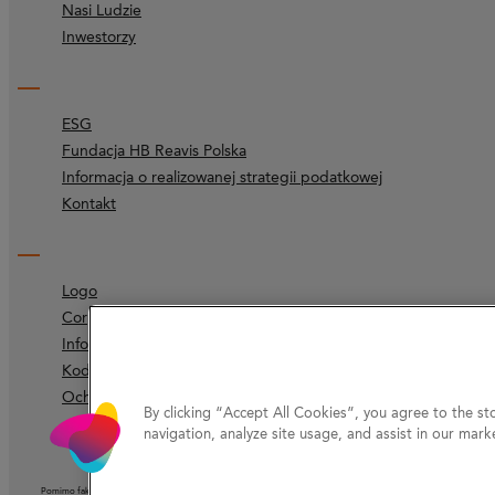
Nasi Ludzie
Inwestorzy
ESG
Fundacja HB Reavis Polska
Informacja o realizowanej strategii podatkowej
Kontakt
Logo
Corporate identity
Informacje prawne
Kodeks etyczny
Ochrona prywatności
By clicking “Accept All Cookies”, you agree to the st
navigation, analyze site usage, and assist in our marke
Pomimo faktu, że Spółka dołożyła należytej staranności, aby informacje podane na niniejszej stronie internetowej (