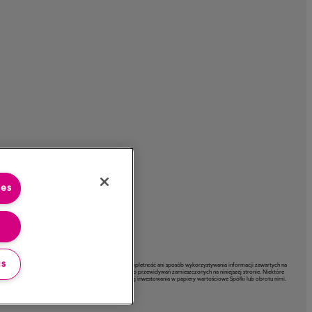
ies
gs
, Spółka nie ponosi odpowiedzialności za rzetelność, kompletność ani sposób wykorzystywania informacji zawartych na
a mogą w istotny sposób różnić się od prognoz, opinii lub przewidywań zamieszczonych na niniejszej stronie. Niektóre
 tej stronie nie stanowi propozycji ani oferty dotyczącej inwestowania w papiery wartościowe Spółki lub obrotu nimi.
si za nie odpowiedzialności.