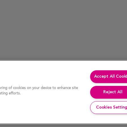
Accept All Cook
oring of cookies on your device to enhance site
Reject All
ting efforts.
Cookies Settin
inne niż informacje dostępne za pośrednictwem odnośników hipertekstowych) były rzetelne w chwili ostatniej aktualizacji strony
i zaleceń i nie należy podejmować żadnych decyzji ani działań na ich podstawie. W szczególności rzeczywiste wyniki i wydarzeni
nformacje o charakterze historycznym należy uznać za aktualne w dniu ich pierwszej publikacji. Żadna z treści zamieszczonych na
nośniki hipertekstowe do innych stron. Spółka nie weryfikowała informacji ani opinii przedstawionych na tych stronach i nie pono