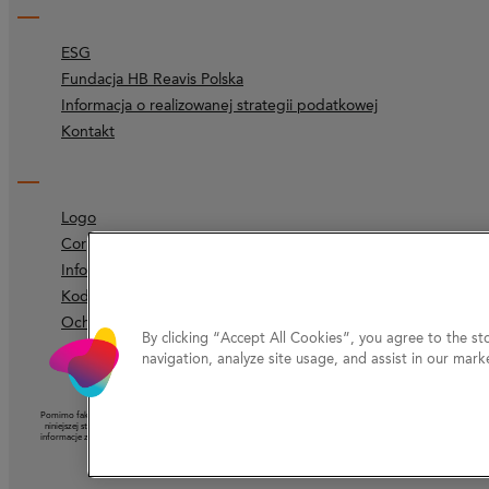
ESG
Fundacja HB Reavis Polska
Informacja o realizowanej strategii podatkowej
Kontakt
Logo
Corporate identity
Informacje prawne
Kodeks etyczny
Ochrona prywatności
By clicking “Accept All Cookies”, you agree to the st
navigation, analyze site usage, and assist in our marke
Pomimo faktu, że Spółka dołożyła należytej staranności, aby informacje podane na niniejszej stronie internetowej (
niniejszej stronie ani nie ponosi odpowiedzialności za ich aktualizację. Nie należy interpretować ich jako porad an
informacje zamieszczone na niniejszej stronie mają charakter historyczny i obecnie mogą być nieaktualne. Wszelkie i
Niniejsza strona zawiera od