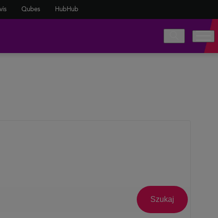
vis
Qubes
HubHub
Szukaj