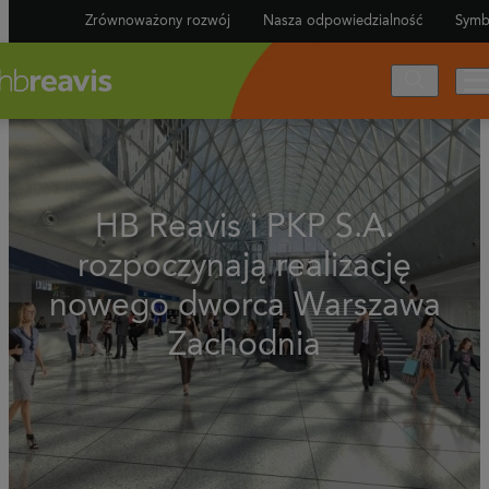
Zrównoważony rozwój
Nasza odpowiedzialność
Symb
HB Reavis i PKP S.A.
rozpoczynają realizację
nowego dworca Warszawa
Zachodnia