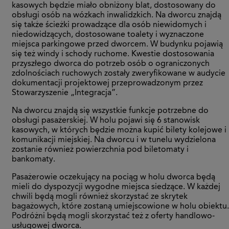
kasowych będzie miało obniżony blat, dostosowany do
obsługi osób na wózkach inwalidzkich. Na dworcu znajdą
się także ścieżki prowadzące dla osób niewidomych i
niedowidzących, dostosowane toalety i wyznaczone
miejsca parkingowe przed dworcem. W budynku pojawią
się też windy i schody ruchome. Kwestie dostosowania
przyszłego dworca do potrzeb osób o ograniczonych
zdolnościach ruchowych zostały zweryfikowane w audycie
dokumentacji projektowej przeprowadzonym przez
Stowarzyszenie „Integracja”.
Na dworcu znajdą się wszystkie funkcje potrzebne do
obsługi pasażerskiej. W holu pojawi się 6 stanowisk
kasowych, w których będzie można kupić bilety kolejowe i
komunikacji miejskiej. Na dworcu i w tunelu wydzielona
zostanie również powierzchnia pod biletomaty i
bankomaty.
Pasażerowie oczekujący na pociąg w holu dworca będą
mieli do dyspozycji wygodne miejsca siedzące. W każdej
chwili będą mogli również skorzystać ze skrytek
bagażowych, które zostaną umiejscowione w holu obiektu.
Podróżni będą mogli skorzystać też z oferty handlowo-
usługowej dworca.