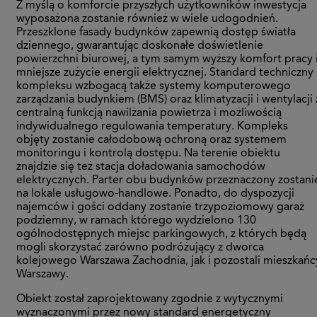
Z myślą o komforcie przyszłych użytkowników inwestycja
wyposażona zostanie również w wiele udogodnień.
Przeszklone fasady budynków zapewnią dostęp światła
dziennego, gwarantując doskonałe doświetlenie
powierzchni biurowej, a tym samym wyższy komfort pracy 
mniejsze zużycie energii elektrycznej. Standard techniczny
kompleksu wzbogacą także systemy komputerowego
zarządzania budynkiem (BMS) oraz klimatyzacji i wentylacji 
centralną funkcją nawilżania powietrza i możliwością
indywidualnego regulowania temperatury. Kompleks
objęty zostanie całodobową ochroną oraz systemem
monitoringu i kontrolą dostępu. Na terenie obiektu
znajdzie się też stacja doładowania samochodów
elektrycznych. Parter obu budynków przeznaczony zostani
na lokale usługowo-handlowe. Ponadto, do dyspozycji
najemców i gości oddany zostanie trzypoziomowy garaż
podziemny, w ramach którego wydzielono 130
ogólnodostępnych miejsc parkingowych, z których będą
mogli skorzystać zarówno podróżujący z dworca
kolejowego Warszawa Zachodnia, jak i pozostali mieszkańc
Warszawy.
Obiekt został zaprojektowany zgodnie z wytycznymi
wyznaczonymi przez nowy standard energetyczny