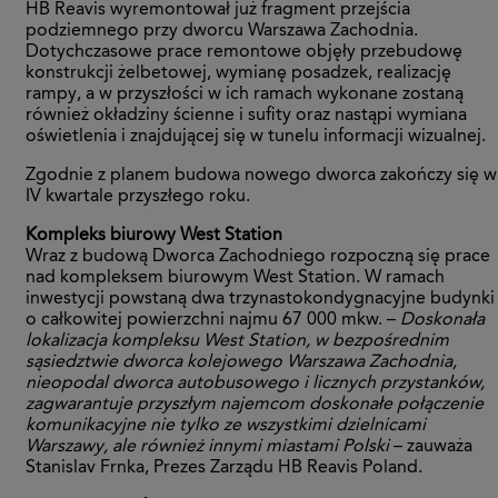
HB Reavis wyremontował już fragment przejścia
podziemnego przy dworcu Warszawa Zachodnia.
Dotychczasowe prace remontowe objęły przebudowę
konstrukcji żelbetowej, wymianę posadzek, realizację
rampy, a w przyszłości w ich ramach wykonane zostaną
również okładziny ścienne i sufity oraz nastąpi wymiana
oświetlenia i znajdującej się w tunelu informacji wizualnej.
Zgodnie z planem budowa nowego dworca zakończy się w
IV kwartale przyszłego roku.
Kompleks biurowy West Station
Wraz z budową Dworca Zachodniego rozpoczną się prace
nad kompleksem biurowym West Station. W ramach
inwestycji powstaną dwa trzynastokondygnacyjne budynki
o całkowitej powierzchni najmu 67 000 mkw. –
Doskonała
lokalizacja kompleksu West Station, w bezpośrednim
sąsiedztwie dworca kolejowego Warszawa Zachodnia,
nieopodal dworca autobusowego i licznych przystanków,
zagwarantuje przyszłym najemcom doskonałe połączenie
komunikacyjne nie tylko ze wszystkimi dzielnicami
Warszawy, ale również innymi miastami Polski
– zauważa
Stanislav Frnka, Prezes Zarządu HB Reavis Poland.