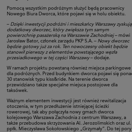
Pomocą wszystkim podróżnym służyć będą pracownicy
Nowego Biura Dworca, które pojawi się w holu obiektu.
–
Dzięki inwestycji podróżni i mieszkańcy Warszawy zyskują
dodatkowy dworzec, który zwiększa tym samym
powierzchnię pasażerską na Warszawie Zachodniej
– mówi
Jarosław Bator, członek zarządu PKP S.A. –
Nowy dworzec
będzie gotowy już za rok. Ten nowoczesny obiekt będzie
stanowił pierwszy z elementów powstającego węzła
przesiadkowego w tej części Warszawy
– dodaje.
W ramach projektu powstaną również miejsca parkingowe
dla podróżnych. Przed budynkiem dworca pojawi się pona
30 stanowisk typu kiss&ride. Na terenie dworca
przewidziano także specjalne miejsca postojowe dla
taksówek.
Ważnym elementem inwestycji jest również rewitalizacja
otoczenia, w tym przedłużenie istniejącej ścieżki
rowerowej, tak aby połączyła nowy gmach dworca
kolejowego Warszawa Zachodnia z centrum Warszawy, a
także przebudowa skrzyżowania Al. Jerozolimskich oraz ul.
ppłk. Mieczysława Sokołowskiego „Grzymały”. Do tej pory