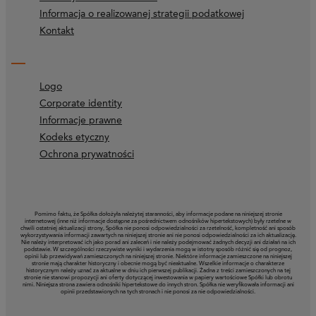
Informacja o realizowanej strategii podatkowej
Kontakt
Logo
Corporate identity
Informacje prawne
Kodeks etyczny
Ochrona prywatności
Pomimo faktu, że Spółka dołożyła należytej staranności, aby informacje podane na niniejszej stronie
internetowej (inne niż informacje dostępne za pośrednictwem odnośników hipertekstowych) były rzetelne w
chwili ostatniej aktualizacji strony, Spółka nie ponosi odpowiedzialności za rzetelność, kompletność ani sposób
wykorzystywania informacji zawartych na niniejszej stronie ani nie ponosi odpowiedzialności za ich aktualizację.
Nie należy interpretować ich jako porad ani zaleceń i nie należy podejmować żadnych decyzji ani działań na ich
podstawie. W szczególności rzeczywiste wyniki i wydarzenia mogą w istotny sposób różnić się od prognoz,
opinii lub przewidywań zamieszczonych na niniejszej stronie. Niektóre informacje zamieszczone na niniejszej
stronie mają charakter historyczny i obecnie mogą być nieaktualne. Wszelkie informacje o charakterze
historycznym należy uznać za aktualne w dniu ich pierwszej publikacji. Żadna z treści zamieszczonych na tej
stronie nie stanowi propozycji ani oferty dotyczącej inwestowania w papiery wartościowe Spółki lub obrotu
nimi. Niniejsza strona zawiera odnośniki hipertekstowe do innych stron. Spółka nie weryfikowała informacji ani
opinii przedstawionych na tych stronach i nie ponosi za nie odpowiedzialności.