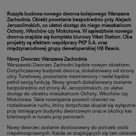
Ruszyła budowa nowego dworca kolejowego Warszawa
Zachodnia. Obiekt powstanie bezpośrednio przy Alejach
Jerozolimskich, co ułatwi dostęp do niego mieszkańcom
Ochoty, Włochów czy Mokotowa. W sąsiedztwie nowego
dworca znajdzie się kompleks biurowy West Station. Oba
projekty są efektem współpracy PKP S.A. oraz
międzynarodowej grupy deweloperskiej HB Reavis.
Nowy Dworzec Warszawa Zachodnia
Warszawski Dworzec Zachodni będzie nowym obiektem.
Dotychczasowy budynek dworca, zlokalizowany od strony
ulicy Tunelowej, pozostanie niezmieniony i nadal będzie
pełnił swoją funkcję. Nowy gmach zlokalizowany zostanie
bezpośrednio od strony Al. Jerozolimskich, co ułatwi
dostęp do obiektu mieszkańcom Ochoty, Włochów czy
Mokotowa. Takie rozwiązanie pozwoli również na
rozładowanie ruchu, który dotychczas skupiał się wyłącznie
przy istniejącym budynku dworcowym oraz w okolicy kas
biletowych w tunelu przy peronach.
Nowy dworzec zostanie dostosowany do potrzeb osób
niepełnosprawnych. Każde ze znajdujących się tam okiene