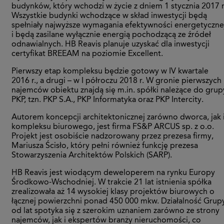
budynków, który wchodzi w życie z dniem 1 stycznia 2017 r
Wszystkie budynki wchodzące w skład inwestycji będą
spełniały najwyższe wymagania efektywności energetyczne
i będą zasilane wyłącznie energią pochodzącą ze źródeł
odnawialnych. HB Reavis planuje uzyskać dla inwestycji
certyfikat BREEAM na poziomie Excellent.
Pierwszy etap kompleksu będzie gotowy w IV kwartale
2016 r., a drugi – w I półroczu 2018 r. W gronie pierwszych
najemców obiektu znajdą się m.in. spółki należące do grup
PKP, tzn. PKP S.A., PKP Informatyka oraz PKP Intercity.
Autorem koncepcji architektonicznej zarówno dworca, jak 
kompleksu biurowego, jest firma FS&P ARCUS sp. z o.o.
Projekt jest osobiście nadzorowany przez prezesa firmy,
Mariusza Ścisło, który pełni również funkcję prezesa
Stowarzyszenia Architektów Polskich (SARP).
HB Reavis jest wiodącym deweloperem na rynku Europy
Środkowo-Wschodniej. W trakcie 21 lat istnienia spółka
zrealizowała aż 14 wysokiej klasy projektów biurowych o
łącznej powierzchni ponad 450 000 mkw. Działalność Grup
od lat spotyka się z szerokim uznaniem zarówno ze strony
najemców, jak i ekspertów branży nieruchomości, co