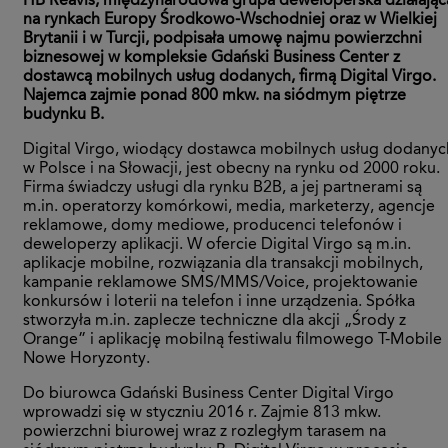
HB Reavis, międzynarodowa grupa deweloperska działając
na rynkach Europy Środkowo-Wschodniej oraz w Wielkiej
Brytanii i w Turcji, podpisała umowę najmu powierzchni
biznesowej w kompleksie Gdański Business Center z
dostawcą mobilnych usług dodanych, firmą Digital Virgo.
Najemca zajmie ponad 800 mkw. na siódmym piętrze
budynku B.
Digital Virgo, wiodący dostawca mobilnych usług dodanyc
w Polsce i na Słowacji, jest obecny na rynku od 2000 roku.
Firma świadczy usługi dla rynku B2B, a jej partnerami są
m.in. operatorzy komórkowi, media, marketerzy, agencje
reklamowe, domy mediowe, producenci telefonów i
deweloperzy aplikacji. W ofercie Digital Virgo są m.in.
aplikacje mobilne, rozwiązania dla transakcji mobilnych,
kampanie reklamowe SMS/MMS/Voice, projektowanie
konkursów i loterii na telefon i inne urządzenia. Spółka
stworzyła m.in. zaplecze techniczne dla akcji „Środy z
Orange” i aplikację mobilną festiwalu filmowego T-Mobile
Nowe Horyzonty.
Do biurowca Gdański Business Center Digital Virgo
wprowadzi się w styczniu 2016 r. Zajmie 813 mkw.
powierzchni biurowej wraz z rozległym tarasem na