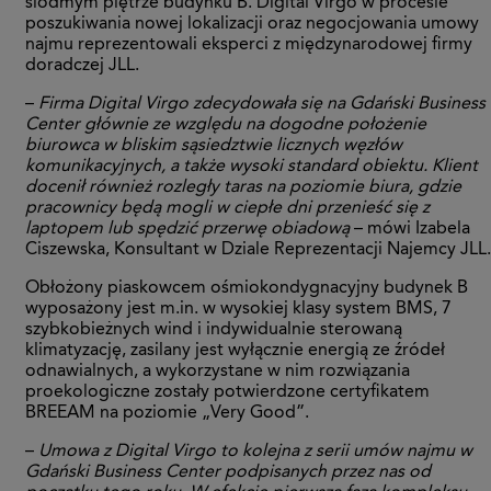
siódmym piętrze budynku B. Digital Virgo w procesie
poszukiwania nowej lokalizacji oraz negocjowania umowy
najmu reprezentowali eksperci z międzynarodowej firmy
doradczej JLL.
–
Firma Digital Virgo zdecydowała się na Gdański Business
Center głównie ze względu na dogodne położenie
biurowca w bliskim sąsiedztwie licznych węzłów
komunikacyjnych, a także wysoki standard obiektu. Klient
docenił również rozległy taras na poziomie biura, gdzie
pracownicy będą mogli w ciepłe dni przenieść się z
laptopem lub spędzić przerwę obiadową
– mówi Izabela
Ciszewska, Konsultant w Dziale Reprezentacji Najemcy JLL.
Obłożony piaskowcem ośmiokondygnacyjny budynek B
wyposażony jest m.in. w wysokiej klasy system BMS, 7
szybkobieżnych wind i indywidualnie sterowaną
klimatyzację, zasilany jest wyłącznie energią ze źródeł
odnawialnych, a wykorzystane w nim rozwiązania
proekologiczne zostały potwierdzone certyfikatem
BREEAM na poziomie „Very Good”.
–
Umowa z Digital Virgo to kolejna z serii umów najmu w
Gdański Business Center podpisanych przez nas od