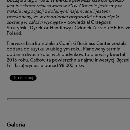
początku tego roku. W efekcie pierwsza faza kompleksu
jest już skomercjalizowana w 80%. Obecnie jesteśmy w
trakcie negocjacji z kolejnymi najemcami i jestem
przekonany, że w nieodległej przyszłości oba budynki
zostaną w całości wynajęte
– powiedział Grzegorz
Strutyński, Dyrektor Handlowy i Członek Zarządu HB Reavi
Poland.
Pierwsza faza kompleksu Gdański Business Center została
oddana do użytku w ubiegłym roku. Planowany termin
oddania dwóch kolejnych budynków to pierwszy kwartał
2016 roku. Całkowita powierzchnia najmu inwestycji (łączni
I i II faza) wyniesie ponad 98 000 mkw.
Galeria