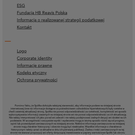
ESG
Fundacja HB Reavis Polska
Informacja o realizowanej strategii podatkowej
Kontakt
Logo
Corporate identity
Informacje prawne
Kodeks etyczny
Ochrona prywatności
Pomimo faktu, że Spółka dołożyła należytej staranności, aby informacje podane na niniejszej stronie
internetowej (inne niż informacje dostępne za pośrednictwem odnośników hipertekstowych) były rzetelne w
chwili ostatniej aktualizacji strony, Spółka nie ponosi odpowiedzialności za rzetelność, kompletność ani sposób
wykorzystywania informacji zawartych na niniejszej stronie ani nie ponosi odpowiedzialności za ich aktualizację.
Nie należy interpretować ich jako porad ani zaleceń i nie należy podejmować żadnych decyzji ani działań na ich
podstawie. W szczególności rzeczywiste wyniki i wydarzenia mogą w istotny sposób różnić się od prognoz,
opinii lub przewidywań zamieszczonych na niniejszej stronie. Niektóre informacje zamieszczone na niniejszej
stronie mają charakter historyczny i obecnie mogą być nieaktualne. Wszelkie informacje o charakterze
historycznym należy uznać za aktualne w dniu ich pierwszej publikacji. Żadna z treści zamieszczonych na tej
stronie nie stanowi propozycji ani oferty dotyczącej inwestowania w papiery wartościowe Spółki lub obrotu