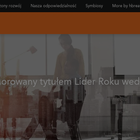
ony rozwój
Nasza odpowiedzialność
Symbiosy
More by hbrea
norowany tytułem Lider Roku we