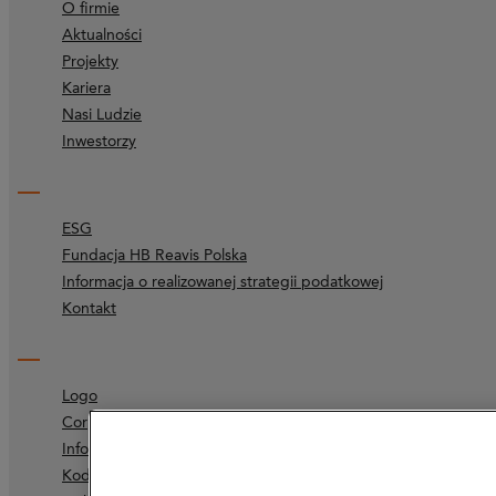
O firmie
Aktualności
Projekty
Kariera
Nasi Ludzie
Inwestorzy
ESG
Fundacja HB Reavis Polska
Informacja o realizowanej strategii podatkowej
Kontakt
Logo
Corporate identity
Informacje prawne
Kodeks etyczny