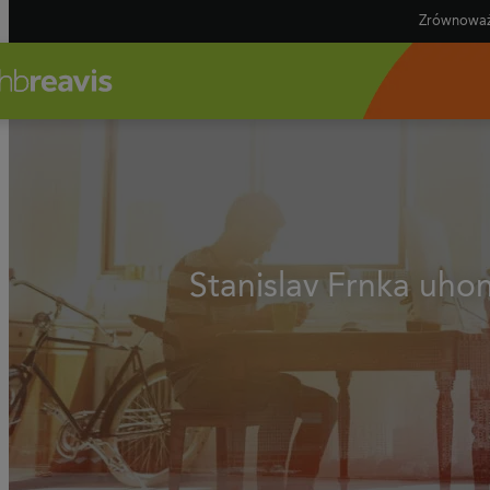
Zrównoważ
Stanislav Frnka uho