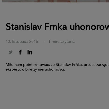
Stanislav Frnka uhonoro
1 min. czytania
10. listopada 2016
·
Miło nam poinformować, że Stanislav Frňka, prezes zarządu
ekspertów branży nieruchomości.