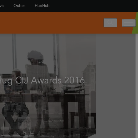
vis
Qubes
HubHub
dług CIJ Awards 2016