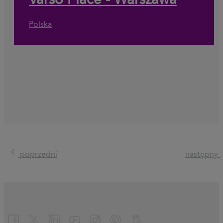
Varso Place - Warszawa
Polska
poprzedni
następny