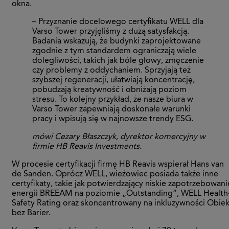
okna.
– Przyznanie docelowego certyfikatu WELL dla
Varso Tower przyjęliśmy z dużą satysfakcją.
Badania wskazują, że budynki zaprojektowane
zgodnie z tym standardem ograniczają wiele
dolegliwości, takich jak bóle głowy, zmęczenie
czy problemy z oddychaniem. Sprzyjają też
szybszej regeneracji, ułatwiają koncentrację,
pobudzają kreatywność i obniżają poziom
stresu. To kolejny przykład, że nasze biura w
Varso Tower zapewniają doskonałe warunki
pracy i wpisują się w najnowsze trendy ESG.
mówi Cezary Błaszczyk, dyrektor komercyjny w
firmie HB Reavis Investments.
W procesie certyfikacji firmę HB Reavis wspierał Hans van
de Sanden. Oprócz WELL, wieżowiec posiada także inne
certyfikaty, takie jak potwierdzający niskie zapotrzebowani
energii BREEAM na poziomie „Outstanding”, WELL Health
Safety Rating oraz skoncentrowany na inkluzywności Obiek
bez Barier.