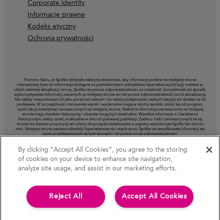
Corporate identity
Informacje prawne
Kodeks etyczny
Ochrona prywatności
Pomimo faktu, że Spółka dołożyła należytej staranności, aby informacje podane na niniejszej stronie
internetowej (inne niż informacje dostępne za pośrednictwem odnośników hipertekstowych) były rzetelne w
chwili ostatniej aktualizacji strony, Spółka nie ponosi odpowiedzialności za rzetelność, kompletność ani sposób
wykorzystywania informacji zawartych na niniejszej stronie ani nie ponosi odpowiedzialności za ich aktualizację.
Nie należy interpretować ich jako porad ani zaleceń i nie należy podejmować żadnych decyzji ani działań na ich
podstawie. W szczególności rzeczywiste wyniki i wydarzenia mogą w istotny sposób różnić się od prognoz,
opinii lub przewidywań zamieszczonych na niniejszej stronie. Niektóre informacje zamieszczone na niniejszej
stronie mają charakter historyczny i obecnie mogą być nieaktualne. Wszelkie informacje o charakterze
historycznym należy uznać za aktualne w dniu ich pierwszej publikacji. Żadna z treści zamieszczonych na tej
stronie nie stanowi propozycji ani oferty dotyczącej inwestowania w papiery wartościowe Spółki lub obrotu
nimi. Niniejsza strona zawiera odnośniki hipertekstowe do innych stron. Spółka nie weryfikowała informacji ani
opinii przedstawionych na tych stronach i nie ponosi za nie odpowiedzialności.
By clicking “Accept All Cookies”, you agree to the storing
of cookies on your device to enhance site navigation,
analyze site usage, and assist in our marketing efforts.
Reject All
Accept All Cookies