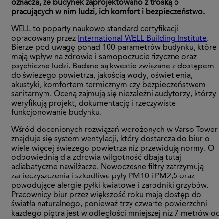
oznacza, że budynek zaprojektowano z troską o
pracujących w nim ludzi, ich komfort i bezpieczeństwo.
WELL to poparty naukowo standard certyfikacji
opracowany przez
International WELL Building Institute
.
Bierze pod uwagę ponad 100 parametrów budynku, które
mają wpływ na zdrowie i samopoczucie fizyczne oraz
psychiczne ludzi. Badane są kwestie związane z dostępem
do świeżego powietrza, jakością wody, oświetlenia,
akustyki, komfortem termicznym czy bezpieczeństwem
sanitarnym. Oceną zajmują się niezależni audytorzy, którzy
weryfikują projekt, dokumentację i rzeczywiste
funkcjonowanie budynku.
Wśród docenionych rozwiązań wdrożonych w Varso Tower
znajduje się system wentylacji, który dostarcza do biur o
wiele więcej świeżego powietrza niż przewidują normy. O
odpowiednią dla zdrowia wilgotność dbają tutaj
adiabatyczne nawilżacze. Nowoczesne filtry zatrzymują
zanieczyszczenia i szkodliwe pyły PM10 i PM2,5 oraz
powodujące alergie pyłki kwiatowe i zarodniki grzybów.
Pracownicy biur przez większość roku mają dostęp do
światła naturalnego, ponieważ trzy czwarte powierzchni
każdego piętra jest w odległości mniejszej niż 7 metrów o