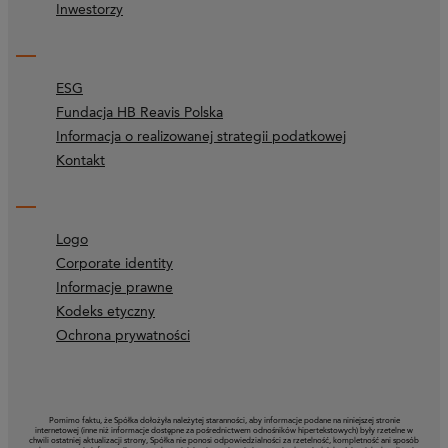
Inwestorzy
ESG
Fundacja HB Reavis Polska
Informacja o realizowanej strategii podatkowej
Kontakt
Logo
Corporate identity
Informacje prawne
Kodeks etyczny
Ochrona prywatności
Pomimo faktu, że Spółka dołożyła należytej staranności, aby informacje podane na niniejszej stronie
internetowej (inne niż informacje dostępne za pośrednictwem odnośników hipertekstowych) były rzetelne w
chwili ostatniej aktualizacji strony, Spółka nie ponosi odpowiedzialności za rzetelność, kompletność ani sposób