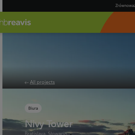
Zrównoważ
All projects
Biura
Nivy Tower
Bratislava, Słowacja