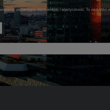
iązania, zapierające dech widoki i elastyczność. To wszystko
o