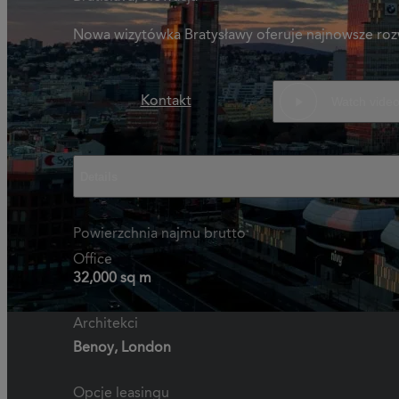
Nowa wizytówka Bratysławy oferuje najnowsze rozw
Kontakt
Watch vide
Details
Powierzchnia najmu brutto
Office
32,000 sq m
Architekci
Benoy, London
Opcje leasingu