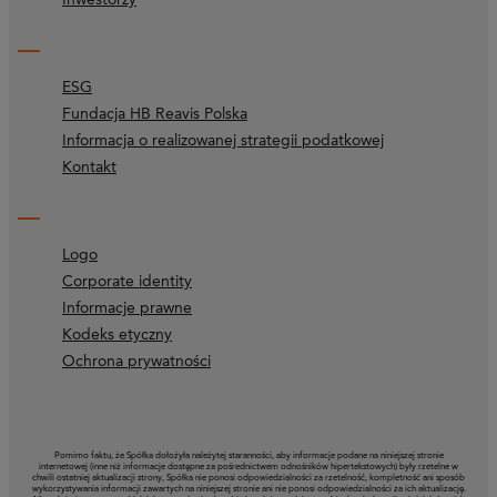
ESG
Fundacja HB Reavis Polska
Informacja o realizowanej strategii podatkowej
Kontakt
Logo
Corporate identity
Informacje prawne
Kodeks etyczny
Ochrona prywatności
Pomimo faktu, że Spółka dołożyła należytej staranności, aby informacje podane na niniejszej stronie
internetowej (inne niż informacje dostępne za pośrednictwem odnośników hipertekstowych) były rzetelne w
chwili ostatniej aktualizacji strony, Spółka nie ponosi odpowiedzialności za rzetelność, kompletność ani sposób
wykorzystywania informacji zawartych na niniejszej stronie ani nie ponosi odpowiedzialności za ich aktualizację.