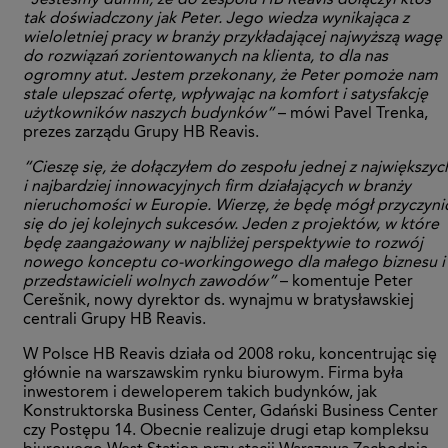
“Jesteśmy dumni, że do zespołu HB Reavis dołączył ktoś
tak doświadczony jak Peter. Jego wiedza wynikająca z
wieloletniej pracy w branży przykładającej najwyższą wagę
do rozwiązań zorientowanych na klienta, to dla nas
ogromny atut. Jestem przekonany, że Peter pomoże nam
stale ulepszać ofertę, wpływając na komfort i satysfakcję
użytkowników naszych budynków”
– mówi Pavel Trenka,
prezes zarządu Grupy HB Reavis.
“Cieszę się, że dołączyłem do zespołu jednej z największyc
i najbardziej innowacyjnych firm działających w branży
nieruchomości w Europie. Wierzę, że będę mógł przyczyni
się do jej kolejnych sukcesów. Jeden z projektów, w które
będę zaangażowany w najbliżej perspektywie to rozwój
nowego konceptu co-workingowego dla małego biznesu i
przedstawicieli wolnych zawodów”
– komentuje Peter
Cerešnik, nowy dyrektor ds. wynajmu w bratysławskiej
centrali Grupy HB Reavis.
W Polsce HB Reavis działa od 2008 roku, koncentrując się
głównie na warszawskim rynku biurowym. Firma była
inwestorem i deweloperem takich budynków, jak
Konstruktorska Business Center, Gdański Business Center
czy Postępu 14. Obecnie realizuje drugi etap kompleksu