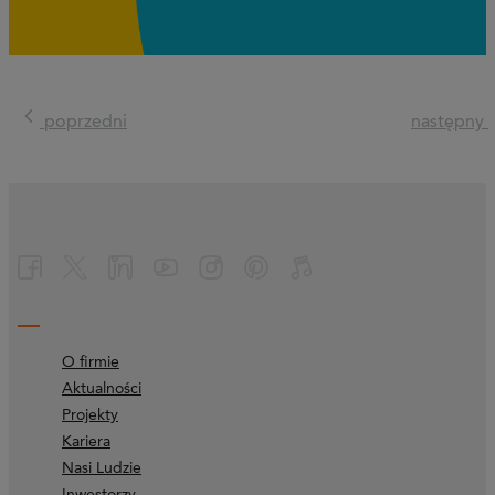
poprzedni
następny
O firmie
Aktualności
Projekty
Kariera
Nasi Ludzie
Inwestorzy