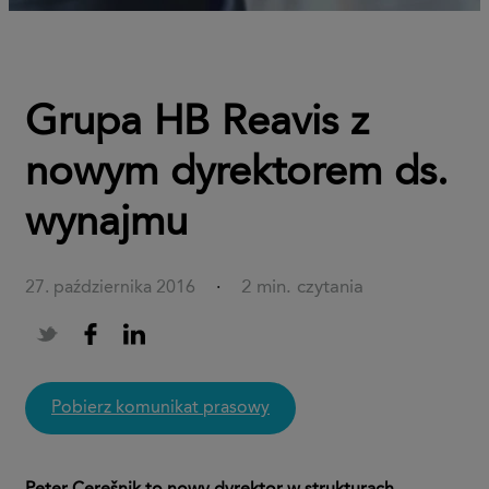
Grupa HB Reavis z
nowym dyrektorem ds.
wynajmu
2 min. czytania
27. października 2016
·
pobierz komunikat prasowy