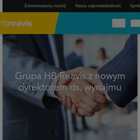
Zrównoważony rozwój
Nasza odpowiedzialność
Symb
Grupa HB Reavis z nowym
dyrektorem ds. wynajmu