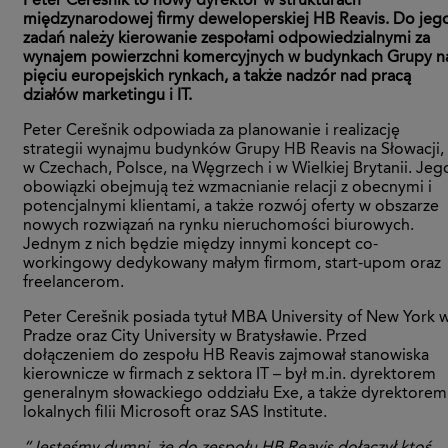
Peter Cerešnik to nowy dyrektor w strukturach
międzynarodowej firmy deweloperskiej HB Reavis. Do jeg
zadań należy kierowanie zespołami odpowiedzialnymi za
wynajem powierzchni komercyjnych w budynkach Grupy n
pięciu europejskich rynkach, a także nadzór nad pracą
działów marketingu i IT.
Peter Cerešnik odpowiada za planowanie i realizację
strategii wynajmu budynków Grupy HB Reavis na Słowacji,
w Czechach, Polsce, na Węgrzech i w Wielkiej Brytanii. Jeg
obowiązki obejmują też wzmacnianie relacji z obecnymi i
potencjalnymi klientami, a także rozwój oferty w obszarze
nowych rozwiązań na rynku nieruchomości biurowych.
Jednym z nich będzie między innymi koncept co-
workingowy dedykowany małym firmom, start-upom oraz
freelancerom.
Peter Cerešnik posiada tytuł MBA University of New York 
Pradze oraz City University w Bratysławie. Przed
dołączeniem do zespołu HB Reavis zajmował stanowiska
kierownicze w firmach z sektora IT – był m.in. dyrektorem
generalnym słowackiego oddziału Exe, a także dyrektorem
lokalnych filii Microsoft oraz SAS Institute.