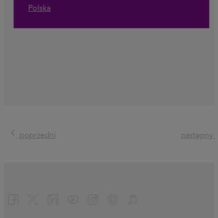
Polska
poprzedni
następny