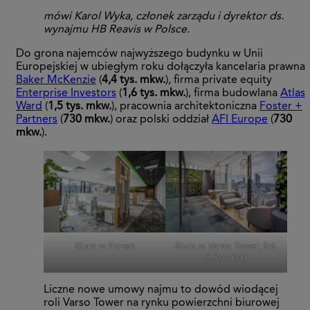
mówi Karol Wyka, członek zarządu i dyrektor ds.
wynajmu HB Reavis w Polsce.
Do grona najemców najwyższego budynku w Unii
Europejskiej w ubiegłym roku dołączyła kancelaria prawna
Baker McKenzie
(
4,4 tys. mkw.
), firma private equity
Enterprise Investors
(
1,6 tys. mkw.
), firma budowlana
Atlas
Ward
(
1,5 tys. mkw.
), pracownia architektoniczna
Foster +
Partners
(
730 mkw.
) oraz polski oddział
AFI Europe
(
730
mkw.
).
Biuro w Forest
Biuro w Varso Tower, fot.
S.Polański
Liczne nowe umowy najmu to dowód wiodącej
roli Varso Tower na rynku powierzchni biurowej