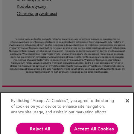
Kodeks etyczny
Ochrona prywatności
Pomimo faktu, że Spółka dołożyła należytej staranności, aby informacje podane na niniejszej stronie
internetowej (inne niż informacje dostępne za pośrednictwem odnośników hipertekstowych) były rzetelne w
chwili ostatniej aktualizacji strony, Spółka nie ponosi odpowiedzialności za rzetelność, kompletność ani sposób
wykorzystywania informacji zawartych na niniejszej stronie ani nie ponosi odpowiedzialności za ich aktualizację.
Nie należy interpretować ich jako porad ani zaleceń i nie należy podejmować żadnych decyzji ani działań na ich
podstawie. W szczególności rzeczywiste wyniki i wydarzenia mogą w istotny sposób różnić się od prognoz,
opinii lub przewidywań zamieszczonych na niniejszej stronie. Niektóre informacje zamieszczone na niniejszej
stronie mają charakter historyczny i obecnie mogą być nieaktualne. Wszelkie informacje o charakterze
historycznym należy uznać za aktualne w dniu ich pierwszej publikacji. Żadna z treści zamieszczonych na tej
stronie nie stanowi propozycji ani oferty dotyczącej inwestowania w papiery wartościowe Spółki lub obrotu
nimi. Niniejsza strona zawiera odnośniki hipertekstowe do innych stron. Spółka nie weryfikowała informacji ani
opinii przedstawionych na tych stronach i nie ponosi za nie odpowiedzialności.
By clicking “Accept All Cookies”, you agree to the storing
of cookies on your device to enhance site navigation,
analyze site usage, and assist in our marketing efforts.
Reject All
Accept All Cookies