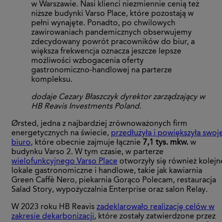
w Warszawie. Nasi klienci niezmiennie cenią też
niższe budynki Varso Place, które pozostają w
pełni wynajęte. Ponadto, po chwilowych
zawirowaniach pandemicznych obserwujemy
zdecydowany powrót pracowników do biur, a
większa frekwencja oznacza jeszcze lepsze
możliwości wzbogacenia oferty
gastronomiczno-handlowej na parterze
kompleksu.
dodaje Cezary Błaszczyk dyrektor zarządzający w
HB Reavis Investments Poland.
Ørsted, jedna z najbardziej zrównoważonych firm
energetycznych na świecie,
przedłużyła i powiększyła swoj
biuro
, które obecnie zajmuje łącznie
7,1 tys. mkw.
w
budynku Varso 2. W tym czasie, w parterze
wielofunkcyjnego Varso Place
otworzyły się również kolejn
lokale gastronomiczne i handlowe, takie jak kawiarnia
Green Caffè Nero, piekarnia Gorąco Polecam, restauracja
Salad Story, wypożyczalnia Enterprise oraz salon Relay.
W 2023 roku HB Reavis
zadeklarowało realizację celów w
zakresie dekarbonizacji
, które zostały zatwierdzone przez