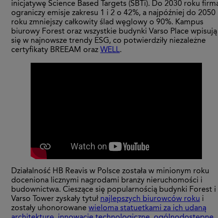
inicjatywę Science Based Targets (SBTi). Do 2030 roku firm
ograniczy emisje zakresu 1 i 2 o 42%, a najpóźniej do 2050
roku zmniejszy całkowity ślad węglowy o 90%. Kampus
biurowy Forest oraz wszystkie budynki Varso Place wpisują
się w najnowsze trendy ESG, co potwierdziły niezależne
certyfikaty BREEAM oraz
WELL
.
Działalność HB Reavis w Polsce została w minionym roku
doceniona licznymi nagrodami branży nieruchomości i
budownictwa. Cieszące się popularnością budynki Forest i
Varso Tower zyskały tytuł
najlepszych biurowców roku
i
zostały uhonorowane
wieloma statuetkami za ich udaną
architekturę
,
innowacje technologiczne
,
ogólnodostępne