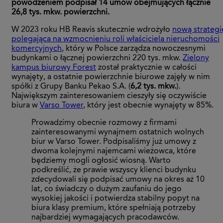
powodzeniem podpisał 14 umów obejmujących łącznie
26,8 tys. mkw. powierzchni.
W 2023 roku HB Reavis skutecznie wdrożyło
nową strategi
polegająca na wzmocnieniu roli właściciela nieruchomości
komercyjnych
, który w Polsce zarządza nowoczesnymi
budynkami o łącznej powierzchni 220 tys. mkw.
Zielony
kampus biurowy Forest
został praktycznie w całości
wynajęty, a ostatnie powierzchnie biurowe zajęły w nim
spółki z Grupy Banku Pekao S.A. (
6,2 tys. mkw.
).
Największym zainteresowaniem cieszyły się oczywiście
biura w
Varso Tower
, który jest obecnie wynajęty w 85%.
Prowadzimy obecnie rozmowy z firmami
zainteresowanymi wynajmem ostatnich wolnych
biur w Varso Tower. Podpisaliśmy już umowy z
dwoma kolejnymi najemcami wieżowca, które
będziemy mogli ogłosić wiosną. Warto
podkreślić, że prawie wszyscy klienci budynku
zdecydowali się podpisać umowy na okres aż 10
lat, co świadczy o dużym zaufaniu do jego
wysokiej jakości i potwierdza stabilny popyt na
biura klasy premium, które spełniają potrzeby
najbardziej wymagających pracodawców.