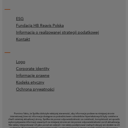
ESG
Fundacja HB Reavis Polska
Informacja o realizowanej strategii podatkowej
Kontakt
Logo
Corporate identity
Informacje prawne
Kodeks etyczny
Ochrona prywatności
Pomimo faktu, że Spółka dołożyła należytej staranności, aby informacje podane na niniejszej stronie
internetowej (inne niż informacje dostępne za pośrednictwem odnośników hipertekstowych) były rzetelne w
chwili ostatniej aktualizacji strony, Spółka nie ponosi odpowiedzialności za rzetelność, kompletność ani sposób
wykorzystywania informacji zawartych na niniejszej stronie ani nie ponosi odpowiedzialności za ich aktualizację.
Nie należy interpretować ich jako porad ani zaleceń i nie należy podejmować żadnych decyzji ani działań na ich
podstawie. W szczególności rzeczywiste wyniki i wydarzenia mogą w istotny sposób różnić się od prognoz,