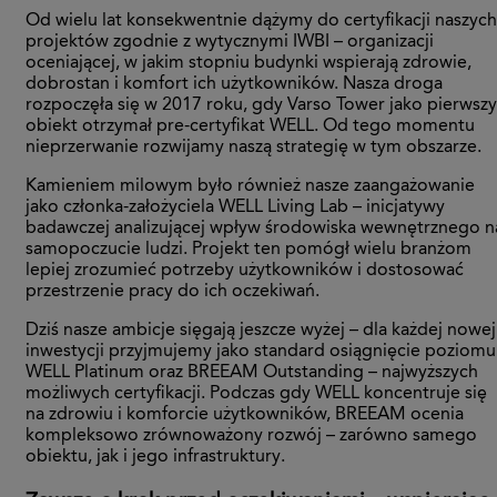
Od wielu lat konsekwentnie dążymy do certyfikacji naszych
projektów zgodnie z wytycznymi IWBI – organizacji
oceniającej, w jakim stopniu budynki wspierają zdrowie,
dobrostan i komfort ich użytkowników. Nasza droga
rozpoczęła się w 2017 roku, gdy Varso Tower jako pierwszy
obiekt otrzymał pre-certyfikat WELL. Od tego momentu
nieprzerwanie rozwijamy naszą strategię w tym obszarze.
Kamieniem milowym było również nasze zaangażowanie
jako członka-założyciela WELL Living Lab – inicjatywy
badawczej analizującej wpływ środowiska wewnętrznego n
samopoczucie ludzi. Projekt ten pomógł wielu branżom
lepiej zrozumieć potrzeby użytkowników i dostosować
przestrzenie pracy do ich oczekiwań.
Dziś nasze ambicje sięgają jeszcze wyżej – dla każdej nowej
inwestycji przyjmujemy jako standard osiągnięcie poziomu
WELL Platinum oraz BREEAM Outstanding – najwyższych
możliwych certyfikacji. Podczas gdy WELL koncentruje się
na zdrowiu i komforcie użytkowników, BREEAM ocenia
kompleksowo zrównoważony rozwój – zarówno samego
obiektu, jak i jego infrastruktury.