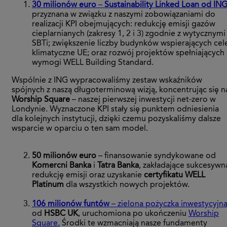
30 milionów euro
–
Sustainability Linked Loan od IN
przyznana w związku z naszymi zobowiązaniami do
realizacji KPI obejmujących: redukcję emisji gazów
cieplarnianych (zakresy 1, 2 i 3) zgodnie z wytycznymi
SBTi; zwiększenie liczby budynków wspierających cel
klimatyczne UE; oraz rozwój projektów spełniających
wymogi WELL Building Standard.
Wspólnie z ING wypracowaliśmy zestaw wskaźników
spójnych z naszą długoterminową wizją, koncentrując się n
Worship Square
– naszej pierwszej inwestycji net-zero w
Londynie. Wyznaczone KPI stały się punktem odniesienia
dla kolejnych instytucji, dzięki czemu pozyskaliśmy dalsze
wsparcie w oparciu o ten sam model.
50 milionów euro
– finansowanie syndykowane od
Komercni Banka
i
Tatra Banka
, zakładające sukcesywn
redukcję emisji oraz uzyskanie
certyfikatu WELL
Platinum
dla wszystkich nowych projektów.
106 milionów funtów
– zielona pożyczka inwestycyjn
od
HSBC UK
, uruchomiona po ukończeniu
Worship
Square.
Środki te wzmacniają nasze fundamenty