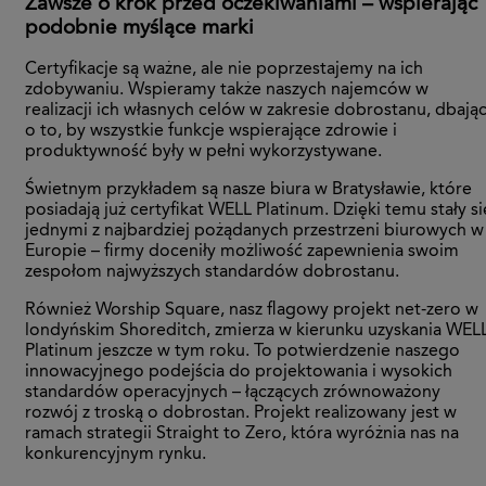
Zawsze o krok przed oczekiwaniami – wspierając
podobnie myślące marki
Certyfikacje są ważne, ale nie poprzestajemy na ich
zdobywaniu. Wspieramy także naszych najemców w
realizacji ich własnych celów w zakresie dobrostanu, dbają
o to, by wszystkie funkcje wspierające zdrowie i
produktywność były w pełni wykorzystywane.
Świetnym przykładem są nasze biura w Bratysławie, które
posiadają już certyfikat WELL Platinum. Dzięki temu stały si
jednymi z najbardziej pożądanych przestrzeni biurowych w
Europie – firmy doceniły możliwość zapewnienia swoim
zespołom najwyższych standardów dobrostanu.
Również Worship Square, nasz flagowy projekt net-zero w
londyńskim Shoreditch, zmierza w kierunku uzyskania WEL
Platinum jeszcze w tym roku. To potwierdzenie naszego
innowacyjnego podejścia do projektowania i wysokich
standardów operacyjnych – łączących zrównoważony
rozwój z troską o dobrostan. Projekt realizowany jest w
ramach strategii Straight to Zero, która wyróżnia nas na
konkurencyjnym rynku.