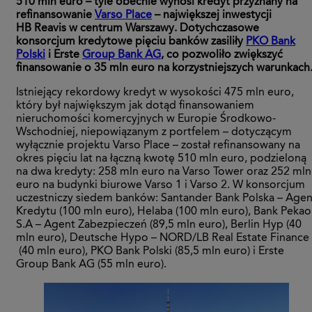
510 mln euro – tyle obecnie wynosi kredyt przyznany na
refinansowanie
Varso Place
– największej inwestycji
HB Reavis w centrum Warszawy. Dotychczasowe
konsorcjum kredytowe pięciu banków zasiliły
PKO Bank
Polski
i Erste
Group Bank AG
, co pozwoliło zwiększyć
finansowanie o 35 mln euro na korzystniejszych warunkach
Istniejący rekordowy kredyt w wysokości 475 mln euro,
który był największym jak dotąd finansowaniem
nieruchomości komercyjnych w Europie Środkowo-
Wschodniej, niepowiązanym z portfelem – dotyczącym
wyłącznie projektu Varso Place – został refinansowany na
okres pięciu lat na łączną kwotę 510 mln euro, podzieloną
na dwa kredyty: 258 mln euro na Varso Tower oraz 252 mln
euro na budynki biurowe Varso 1 i Varso 2. W konsorcjum
uczestniczy siedem banków: Santander Bank Polska – Agen
Kredytu (100 mln euro), Helaba (100 mln euro), Bank Pekao
S.A – Agent Zabezpieczeń (89,5 mln euro), Berlin Hyp (40
mln euro), Deutsche Hypo – NORD/LB Real Estate Finance
(40 mln euro), PKO Bank Polski (85,5 mln euro) i Erste
Group Bank AG (55 mln euro).