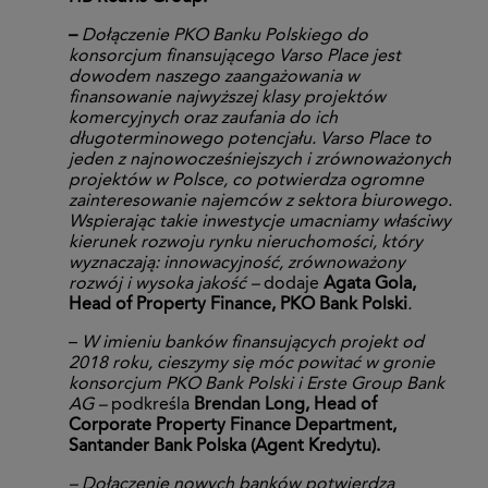
–
Dołączenie PKO Banku Polskiego do
konsorcjum finansującego Varso Place jest
dowodem naszego zaangażowania w
finansowanie najwyższej klasy projektów
komercyjnych oraz zaufania do ich
długoterminowego potencjału. Varso Place to
jeden z najnowocześniejszych i zrównoważonych
projektów w Polsce, co potwierdza ogromne
zainteresowanie najemców z sektora biurowego.
Wspierając takie inwestycje umacniamy właściwy
kierunek rozwoju rynku nieruchomości, który
wyznaczają: innowacyjność, zrównoważony
rozwój i wysoka jakość –
dodaje
Agata Gola,
Head of Property Finance, PKO Bank Polski
.
–
W imieniu banków finansujących projekt od
2018 roku, cieszymy się móc powitać w gronie
konsorcjum PKO Bank Polski i Erste Group Bank
AG –
podkreśla
Brendan Long, Head of
Corporate Property Finance Department,
Santander Bank Polska (Agent Kredytu).
– Dołączenie nowych banków potwierdza