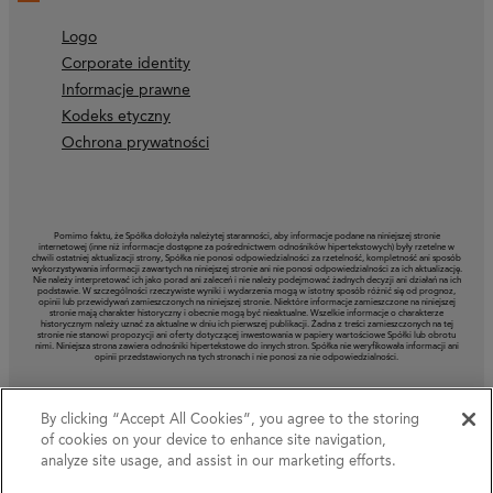
Logo
Corporate identity
Informacje prawne
Kodeks etyczny
Ochrona prywatności
Pomimo faktu, że Spółka dołożyła należytej staranności, aby informacje podane na niniejszej stronie
internetowej (inne niż informacje dostępne za pośrednictwem odnośników hipertekstowych) były rzetelne w
chwili ostatniej aktualizacji strony, Spółka nie ponosi odpowiedzialności za rzetelność, kompletność ani sposób
wykorzystywania informacji zawartych na niniejszej stronie ani nie ponosi odpowiedzialności za ich aktualizację.
Nie należy interpretować ich jako porad ani zaleceń i nie należy podejmować żadnych decyzji ani działań na ich
podstawie. W szczególności rzeczywiste wyniki i wydarzenia mogą w istotny sposób różnić się od prognoz,
opinii lub przewidywań zamieszczonych na niniejszej stronie. Niektóre informacje zamieszczone na niniejszej
stronie mają charakter historyczny i obecnie mogą być nieaktualne. Wszelkie informacje o charakterze
historycznym należy uznać za aktualne w dniu ich pierwszej publikacji. Żadna z treści zamieszczonych na tej
stronie nie stanowi propozycji ani oferty dotyczącej inwestowania w papiery wartościowe Spółki lub obrotu
nimi. Niniejsza strona zawiera odnośniki hipertekstowe do innych stron. Spółka nie weryfikowała informacji ani
opinii przedstawionych na tych stronach i nie ponosi za nie odpowiedzialności.
By clicking “Accept All Cookies”, you agree to the storing
of cookies on your device to enhance site navigation,
analyze site usage, and assist in our marketing efforts.