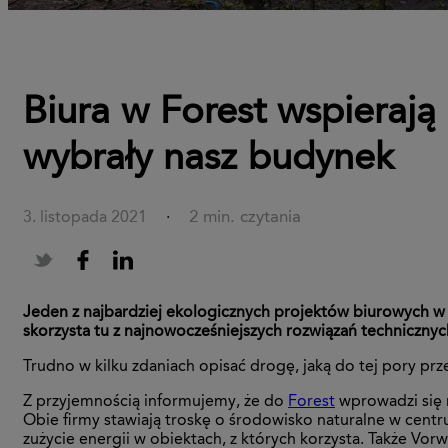
Biura w Forest wspieraj
wybrały nasz budynek
2 min. czytania
3. listopada 2021
·
Jeden z najbardziej ekologicznych projektów biurowych 
skorzysta tu z najnowocześniejszych rozwiązań technicznyc
Trudno w kilku zdaniach opisać drogę, jaką do tej pory 
Z przyjemnością informujemy, że do
Forest
wprowadzi się
Obie firmy stawiają troskę o środowisko naturalne w cent
zużycie energii w obiektach, z których korzysta. Także Vo