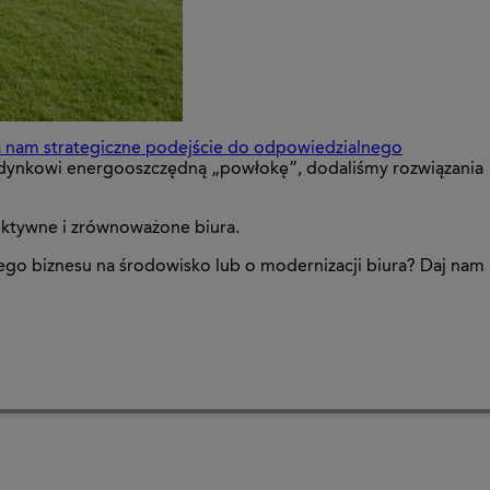
ia nam strategiczne podejście do odpowiedzialnego
udynkowi energooszczędną „powłokę”, dodaliśmy rozwiązania
fektywne i zrównoważone biura.
ego biznesu na środowisko lub o modernizacji biura? Daj nam