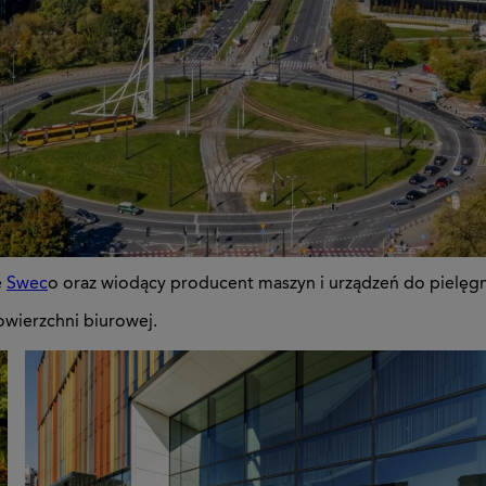
e
Swec
o oraz wiodący producent maszyn i urządzeń do pielęg
owierzchni biurowej.