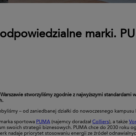
ą odpowiedzialne marki. P
w Warszawie stworzyliśmy zgodnie z najwyższymi standardami
h.
przebyliśmy – od zaniedbanej działki do nowoczesnego kampus
 marka sportowa
PUMA
(najemcy doradzał
Colliers
), a także
Vo
rum swoich strategii biznesowych. PUMA chce do 2030 roku og
rwerk nadaje priorytet stosowaniu energii ze źródeł odnawialn