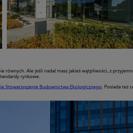
ie równych. Ale jeśli nadal masz jakieś wątpliwości, z przyje
 standardy rynkowe.
kie Stowarzyszenie Budownictwa Ekologicznego
. Posiada też c