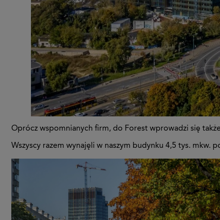
Oprócz wspomnianych firm, do Forest wprowadzi się takż
Wszyscy razem wynajęli w naszym budynku 4,5 tys. mkw. p