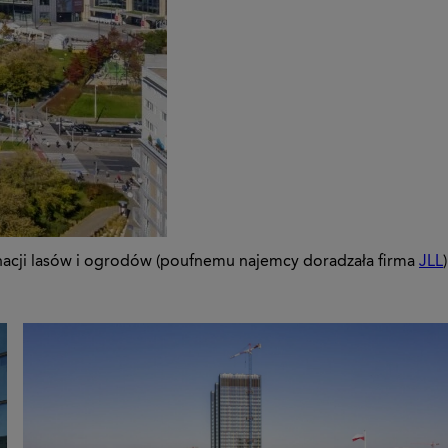
nacji lasów i ogrodów (poufnemu najemcy doradzała firma
JLL
)