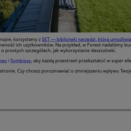
uropie, korzystamy z
SET — biblioteki narzędzi, która umożliw
ywność ich użytkowników. Na przykład, w Forest nadaliśmy b
y o prostych szczegółach, jak wykorzystanie deszczówki.
meo
i
Symbiosy
, aby każdą przestrzeń przekształcić w super e
j stronie. Czy chcesz porozmawiać o zmniejszeniu wpływu Twoj