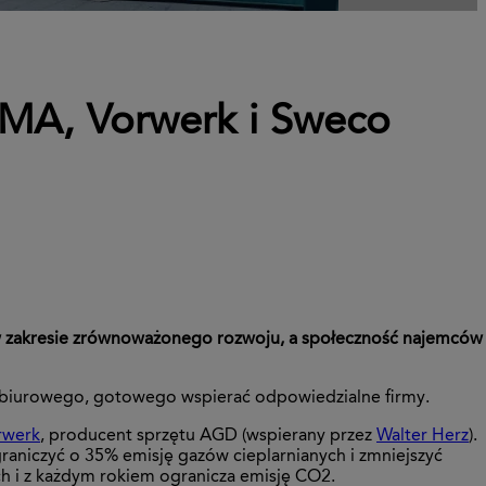
UMA, Vorwerk i Sweco
 w zakresie zrównoważonego rozwoju, a społeczność najemców
u biurowego, gotowego wspierać odpowiedzialne firmy.
rwerk
, producent sprzętu AGD (wspierany przez
Walter Herz
).
raniczyć o 35% emisję gazów cieplarnianych i zmniejszyć
ych i z każdym rokiem ogranicza emisję CO2.