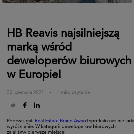
HB Reavis najsilniejszą
marką wśród
deweloperów biurowych
w Europie!
1 min. czytania
30. czerwca 2021
·
Podczas gali
Real Estate Brand Award
spotkało nas nie lad
wyróżnienie. W kategorii deweloperów biurowych
zajęliśmy pierwsze miejsce!