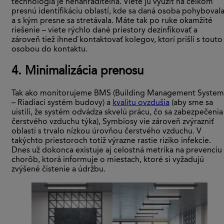
technológia je nenahraditeľná. Viete ju využiť na celkom
presnú identifikáciu oblastí, kde sa daná osoba pohybovala
a s kým presne sa stretávala. Máte tak po ruke okamžité
riešenie – viete rýchlo dané priestory dezinfikovať a
zároveň tiež ihneď kontaktovať kolegov, ktorí prišli s touto
osobou do kontaktu.
4. Minimalizácia prenosu
Tak ako monitorujeme BMS (Building Management System
– Riadiaci systém budovy) a
kvalitu ovzdušia
(aby sme sa
uistili, že systém odvádza skvelú prácu, čo sa zabezpečenia
čerstvého vzduchu týka), Symbiosy vie zároveň zvýrazniť
oblasti s trvalo nízkou úrovňou čerstvého vzduchu. V
takýchto priestoroch totiž výrazne rastie riziko infekcie.
Dnes už dokonca existuje aj celostná metrika na prevenciu
chorôb, ktorá informuje o miestach, ktoré si vyžadujú
zvýšené čistenie a údržbu.