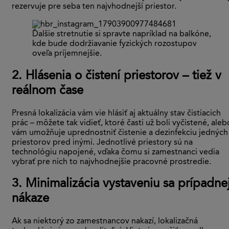
rezervuje pre seba ten najvhodnejší priestor.
Ďalšie stretnutie si spravte napríklad na balkóne,
kde bude dodržiavanie fyzických rozostupov
oveľa príjemnejšie.
2. Hlásenia o čistení priestorov – tiež v
reálnom čase
Presná lokalizácia vám vie hlásiť aj aktuálny stav čistiacich
prác – môžete tak vidieť, ktoré časti už boli vyčistené, aleb
vám umožňuje uprednostniť čistenie a dezinfekciu jedných
priestorov pred inými. Jednotlivé priestory sú na
technológiu napojené, vďaka čomu si zamestnanci vedia
vybrať pre nich to najvhodnejšie pracovné prostredie.
3. Minimalizácia vystaveniu sa prípadne
nákaze
Ak sa niektorý zo zamestnancov nakazí, lokalizačná