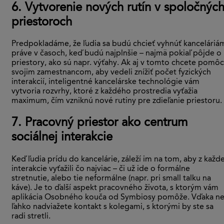
6. Vytvorenie nových rutín v spoločnýc
priestoroch
Predpokladáme, že ľudia sa budú chcieť vyhnúť kanceláriá
práve v časoch, keď budú najplnšie – najmä pokiaľ pôjde o
priestory, ako sú napr. výťahy. Ak aj v tomto chcete pomôc
svojim zamestnancom, aby vedeli znížiť počet fyzických
interakcií, inteligentné kancelárske technológie vám
vytvoria rozvrhy, ktoré z každého prostredia vyťažia
maximum, čím vzniknú nové rutiny pre zdieľanie priestoru.
7. Pracovný priestor ako centrum
sociálnej interakcie
Keď ľudia prídu do kancelárie, záleží im na tom, aby z každe
interakcie vyťažili čo najviac – či už ide o formálne
stretnutie, alebo tie neformálne (napr. pri small talku na
káve). Je to ďalší aspekt pracovného života, s ktorým vám
aplikácia Osobného kouča od Symbiosy pomôže. Vďaka ne
ľahko nadviažete kontakt s kolegami, s ktorými by ste sa
radi stretli.