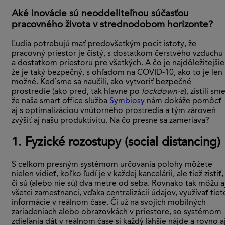
Aké inovácie sú neoddeliteľnou súčasťou
pracovného života v strednodobom horizonte?
Ľudia potrebujú mať predovšetkým pocit istoty, že
pracovný priestor je čistý, s dostatkom čerstvého vzduchu
a dostatkom priestoru pre všetkých. A čo je najdôležitejšie
že je taký bezpečný, s ohľadom na COVID-10, ako to je len
možné. Keď sme sa naučili, ako vytvoriť bezpečné
prostredie (ako pred, tak hlavne po
lockdown-e
), zistili sme
že naša smart office služba
Symbiosy
nám dokáže pomôcť
aj s optimalizáciou vnútorného prostredia a tým zároveň
zvýšiť aj našu produktivitu. Na čo presne sa zameriava?
1. Fyzické rozostupy (social distancing)
S celkom presným systémom určovania polohy môžete
nielen vidieť, koľko ľudí je v každej kancelárii, ale tiež zistiť,
či sú (alebo nie sú) dva metre od seba. Rovnako tak môžu a
všetci zamestnanci, vďaka centralizácii údajov, využívať tiet
informácie v reálnom čase. Či už na svojich mobilných
zariadeniach alebo obrazovkách v priestore, so systémom
zdieľania dát v reálnom čase si každý ľahšie nájde a rovno a