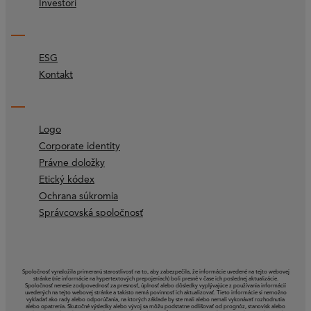
Investori
ESG
Kontakt
Logo
Corporate identity
Právne doložky
Etický kódex
Ochrana súkromia
Správcovská spoločnosť
Spoločnosť vynaložila primeranú starostlivosť na to, aby zabezpečila, že informácie uvedené na tejto webovej
stránke (nie informácie na hypertextových prepojeniach) boli presné v čase ich poslednej aktualizácie.
Spoločnosť nenesie zodpovednosť za presnosť, úplnosť alebo dôsledky vyplývajúce z používania informácií
uvedených na tejto webovej stránke a takisto nemá povinnosť ich aktualizovať. Tieto informácie si nemožno
vykladať ako rady alebo odporúčania, na ktorých základe by ste mali alebo nemali vykonávať rozhodnutia
alebo opatrenia. Skutočné výsledky alebo vývoj sa môžu podstatne odlišovať od prognóz, stanovísk alebo