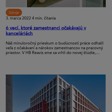
Zdroje
3. marca 2022
4 min. čítania
6 vecí, ktoré zamestnanci očakávajú v
kanceláriách
Náš minuloročný prieskum o budúcnosti práce odhalil
veľa z očakávaní a nárokov zamestnancov na pracovný
priestor. V HB Reavis sme sa vrhli do novej štúdie,…