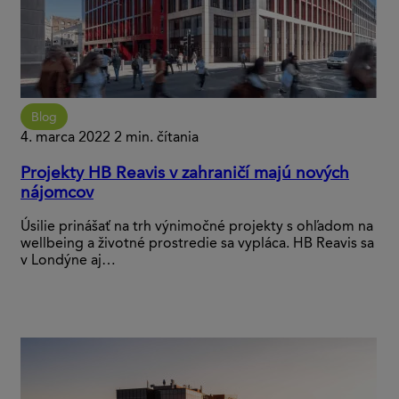
Blog
4. marca 2022
2 min. čítania
Projekty HB Reavis v zahraničí majú nových
nájomcov
Úsilie prinášať na trh výnimočné projekty s ohľadom na
wellbeing a životné prostredie sa vypláca. HB Reavis sa
v Londýne aj…