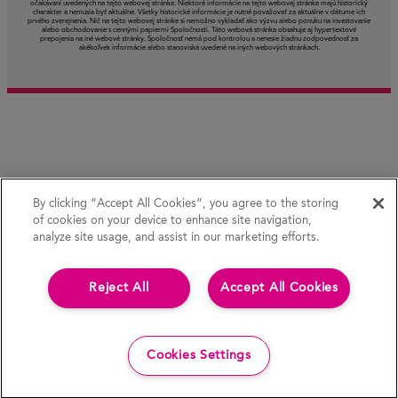
očakávaní uvedených na tejto webovej stránke. Niektoré informácie na tejto webovej stránke majú historický
charakter a nemusia byť aktuálne. Všetky historické informácie je nutné považovať za aktuálne v dátume ich
prvého zverejnenia. Nič na tejto webovej stránke si nemožno vykladať ako výzvu alebo ponuku na investovanie
alebo obchodovanie s cennými papiermi Spoločnosti. Táto webová stránka obsahuje aj hypertextové
prepojenia na iné webové stránky. Spoločnosť nemá pod kontrolou a nenesie žiadnu zodpovednosť za
akékoľvek informácie alebo stanoviská uvedené na iných webových stránkach.
By clicking “Accept All Cookies”, you agree to the storing
of cookies on your device to enhance site navigation,
analyze site usage, and assist in our marketing efforts.
Reject All
Accept All Cookies
Cookies Settings