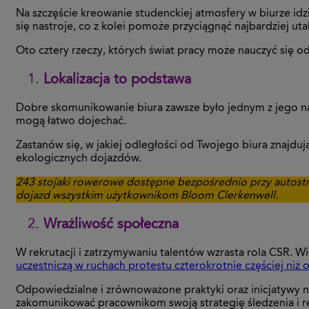
Na szczęście kreowanie studenckiej atmosfery w biurze i
się nastroje, co z kolei pomoże przyciągnąć najbardziej ut
Oto cztery rzeczy, których świat pracy może nauczyć się o
Lokalizacja to podstawa
Dobre skomunikowanie biura zawsze było jednym z jego naj
mogą łatwo dojechać.
Zastanów się, w jakiej odległości od Twojego biura znajdują
ekologicznych dojazdów.
243 stojaki rowerowe dostępne bezpośrednio przy autostrad
dojazd wszystkim użytkownikom Bloom Clerkenwell.
Wrażliwość społeczna
W rekrutacji i zatrzymywaniu talentów wzrasta rola CSR. Wi
uczestniczą w ruchach protestu czterokrotnie częściej niż 
Odpowiedzialne i zrównoważone praktyki oraz inicjatywy n
zakomunikować pracownikom swoją strategię śledzenia i red