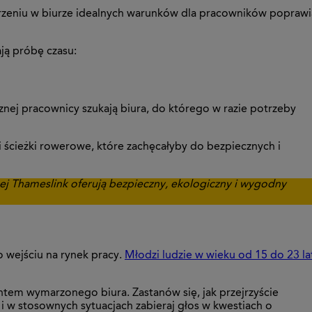
orzeniu w biurze idealnych warunków dla pracowników poprawi
ją próbę czasu:
nej pracownicy szukają biura, do którego w razie potrzeby
e i ścieżki rowerowe, które zachęcałyby do bezpiecznych i
nej Thameslink oferują bezpieczny, ekologiczny i wygodny
o wejściu na rynek pracy.
Młodzi ludzie w wieku od 15 do 23 la
tem wymarzonego biura. Zastanów się, jak przejrzyście
 i w stosownych sytuacjach zabieraj głos w kwestiach o