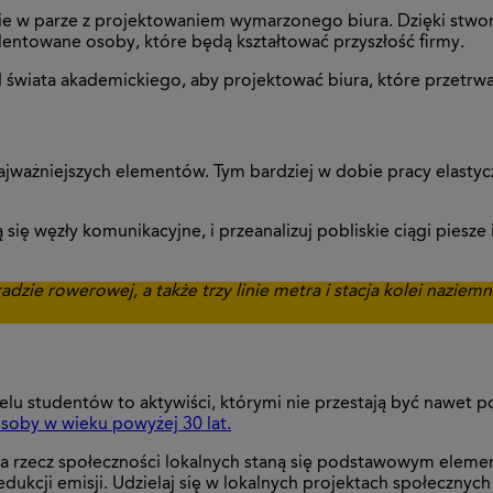
dzie w parze z projektowaniem wymarzonego biura. Dzięki stw
alentowane osoby, które będą kształtować przyszłość firmy.
d świata akademickiego, aby projektować biura, które przetrwa
ważniejszych elementów. Tym bardziej w dobie pracy elastycz
 się węzły komunikacyjne, i przeanalizuj pobliskie ciągi piesz
zie rowerowej, a także trzy linie metra i stacja kolei naziem
elu studentów to aktywiści, którymi nie przestają być nawet p
osoby w wieku powyżej 30 lat.
a rzecz społeczności lokalnych staną się podstawowym elemen
ukcji emisji. Udzielaj się w lokalnych projektach społecznych