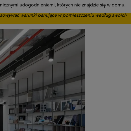
omicznymi udogodnieniami, których nie znajdzie się w domu.
stosowywać warunki panujące w pomieszczeniu według swoich