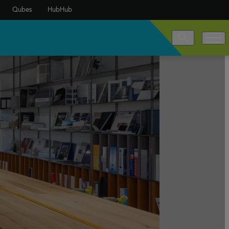
Qubes
HubHub