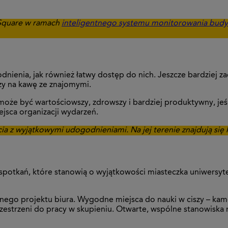
 Square w ramach
inteligentnego systemu monitorowania bud
enia, jak również łatwy dostęp do nich. Jeszcze bardziej zac
czy na kawę ze znajomymi.
że być wartościowszy, zdrowszy i bardziej produktywny, jeśli n
iejsca organizacji wydarzeń.
cia z wyjątkowymi udogodnieniami. Na jej terenie znajdują się k
spotkań, które stanowią o wyjątkowości miasteczka uniwersyt
nego projektu biura. Wygodne miejsca do nauki w ciszy – ka
zestrzeni do pracy w skupieniu. Otwarte, wspólne stanowiska