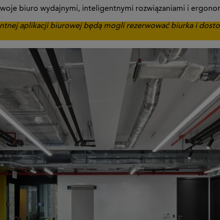
swoje biuro wydajnymi, inteligentnymi rozwiązaniami i ergon
ntnej aplikacji biurowej będą mogli rezerwować biurka i do