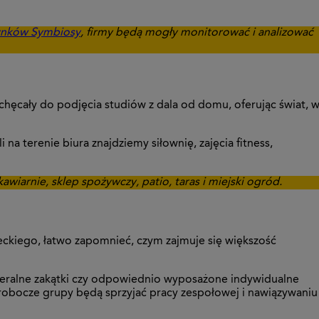
ynków Symbiosy
, firmy będą mogły monitorować i analizować
hęcały do podjęcia studiów z dala od domu, oferując świat, 
a terenie biura znajdziemy siłownię, zajęcia fitness,
awiarnie, sklep spożywczy, patio, taras i miejski ogród.
eckiego, łatwo zapomnieć, czym zajmuje się większość
meralne zakątki czy odpowiednio wyposażone indywidualne
 robocze grupy będą sprzyjać pracy zespołowej i nawiązywaniu