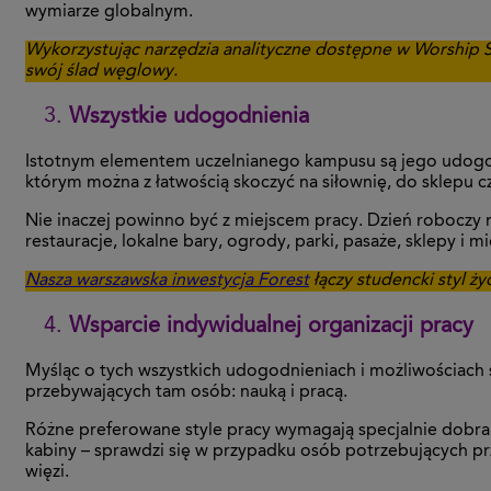
wymiarze globalnym.
Wykorzystując narzędzia analityczne dostępne w Worship
swój ślad węglowy.
Wszystkie udogodnienia
Istotnym elementem uczelnianego kampusu są jego udogodni
którym można z łatwością skoczyć na siłownię, do sklepu 
Nie inaczej powinno być z miejscem pracy. Dzień roboczy mo
restauracje, lokalne bary, ogrody, parki, pasaże, sklepy i m
Nasza warszawska inwestycja Forest
łączy studencki styl ży
Wsparcie indywidualnej organizacji pracy
Myśląc o tych wszystkich udogodnieniach i możliwościach 
przebywających tam osób: nauką i pracą.
Różne preferowane style pracy wymagają specjalnie dobra
kabiny – sprawdzi się w przypadku osób potrzebujących pr
więzi.