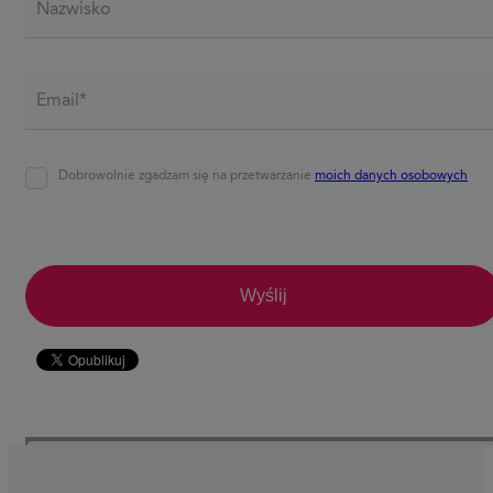
Email*
*
Agreement
*
Dobrowolnie zgadzam się na przetwarzanie
moich danych osobowych
CAPTCHA
Wyślij