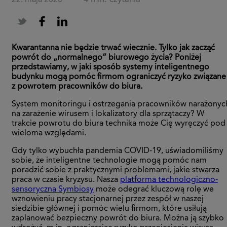
22. maja 2020
·
Kwarantanna nie będzie trwać wiecznie. Tylko jak zacząć
powrót do „normalnego” biurowego życia? Poniżej
przedstawiamy, w jaki sposób systemy inteligentnego
budynku mogą pomóc firmom ograniczyć ryzyko związane
z powrotem pracowników do biura.
System monitoringu i ostrzegania pracowników narażonyc
na zarażenie wirusem i lokalizatory dla sprzątaczy? W
trakcie powrotu do biura technika może Cię wyręczyć pod
wieloma względami.
Gdy tylko wybuchła pandemia COVID-19, uświadomiliśmy
sobie, że inteligentne technologie mogą pomóc nam
poradzić sobie z praktycznymi problemami, jakie stwarza
praca w czasie kryzysu. Nasza
platforma technologiczno-
sensoryczna Symbiosy
może odegrać kluczową rolę we
wznowieniu pracy stacjonarnej przez zespół w naszej
siedzibie głównej i pomóc wielu firmom, które usiłują
zaplanować bezpieczny powrót do biura. Można ją szybko