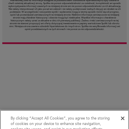
internetowej (inne niż informacje dostępne za pośrednictwem odnośników hipertekstowych) były rzetelne w
chwili ostatniej aktualizacji strony, Spółka nie ponosi odpowiedzialności za rzetelność, kompletność ani sposób
wykorzystywania informacji zawartych na niniejszej stronie ani nie ponosi odpowiedzialności za ich aktualizację.
Nie należy interpretować ich jako porad ani zaleceń i nie należy podejmować żadnych decyzji ani działań na ich
podstawie. W szczególności rzeczywiste wyniki i wydarzenia mogą w istotny sposób różnić się od prognoz,
opinii lub przewidywań zamieszczonych na niniejszej stronie. Niektóre informacje zamieszczone na niniejszej
stronie mają charakter historyczny i obecnie mogą być nieaktualne. Wszelkie informacje o charakterze
historycznym należy uznać za aktualne w dniu ich pierwszej publikacji. Żadna z treści zamieszczonych na tej
stronie nie stanowi propozycji ani oferty dotyczącej inwestowania w papiery wartościowe Spółki lub obrotu
nimi. Niniejsza strona zawiera odnośniki hipertekstowe do innych stron. Spółka nie weryfikowała informacji ani
opinii przedstawionych na tych stronach i nie ponosi za nie odpowiedzialności.
By clicking “Accept All Cookies”, you agree to the storing
of cookies on your device to enhance site navigation,